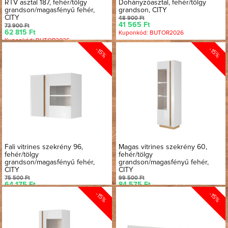
RTV asztal 187, fehér/tölgy
Dohányzóasztal, fehér/tölgy
grandson/magasfényű fehér,
grandson, CITY
CITY
48 900 Ft
41 565 Ft
73 900 Ft
62 815 Ft
Kuponkód: BUTOR2026
Kuponkód: BUTOR2026
-15%
-15%
Fali vitrines szekrény 96,
Magas vitrines szekrény 60,
fehér/tölgy
fehér/tölgy
grandson/magasfényű fehér,
grandson/magasfényű fehér,
CITY
CITY
75 500 Ft
99 500 Ft
64 175 Ft
84 575 Ft
Kuponkód: BUTOR2026
Kuponkód: BUTOR2026
-15%
-15%