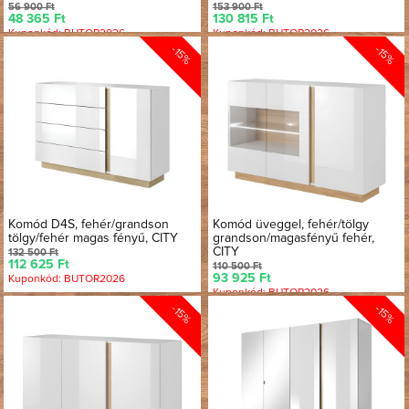
56 900 Ft
153 900 Ft
48 365 Ft
130 815 Ft
Kuponkód: BUTOR2026
Kuponkód: BUTOR2026
-15%
-15%
Komód D4S, fehér/grandson
Komód üveggel, fehér/tölgy
tölgy/fehér magas fényű, CITY
grandson/magasfényű fehér,
CITY
132 500 Ft
112 625 Ft
110 500 Ft
93 925 Ft
Kuponkód: BUTOR2026
Kuponkód: BUTOR2026
-15%
-15%