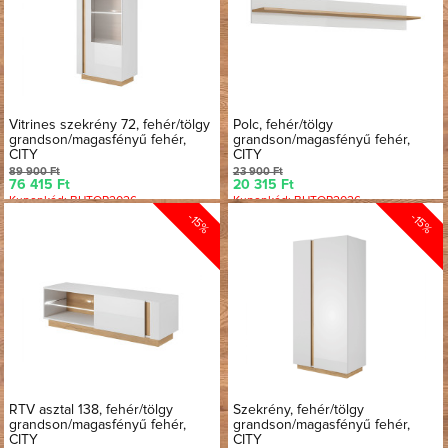
Vitrines szekrény 72, fehér/tölgy
Polc, fehér/tölgy
grandson/magasfényű fehér,
grandson/magasfényű fehér,
CITY
CITY
89 900 Ft
23 900 Ft
76 415 Ft
20 315 Ft
Kuponkód: BUTOR2026
Kuponkód: BUTOR2026
-15%
-15%
RTV asztal 138, fehér/tölgy
Szekrény, fehér/tölgy
grandson/magasfényű fehér,
grandson/magasfényű fehér,
CITY
CITY