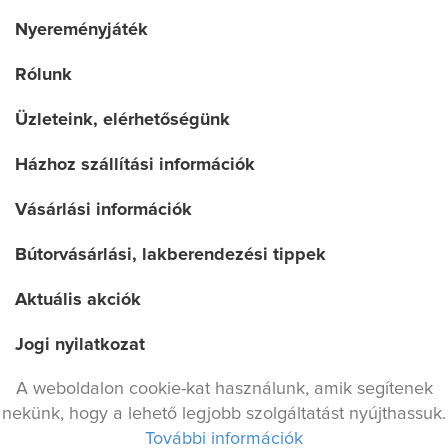
Nyereményjáték
Rólunk
Üzleteink, elérhetőségünk
Házhoz szállítási információk
Vásárlási információk
Bútorvásárlási, lakberendezési tippek
Aktuális akciók
Jogi nyilatkozat
A weboldalon cookie-kat használunk, amik segítenek
Adatvédelmi irányelv
nekünk, hogy a lehető legjobb szolgáltatást nyújthassuk.
További információk
© 2017 Minden jog fenntartva
kikol.hu . Made