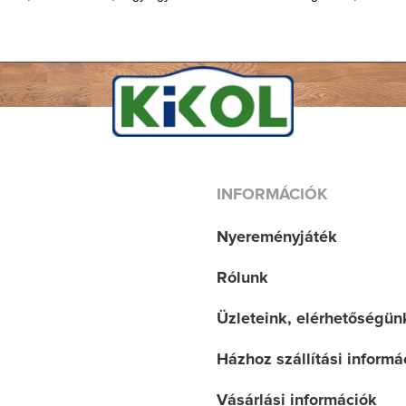
INFORMÁCIÓK
Nyereményjáték
Rólunk
Üzleteink, elérhetőségün
Házhoz szállítási informá
Vásárlási információk