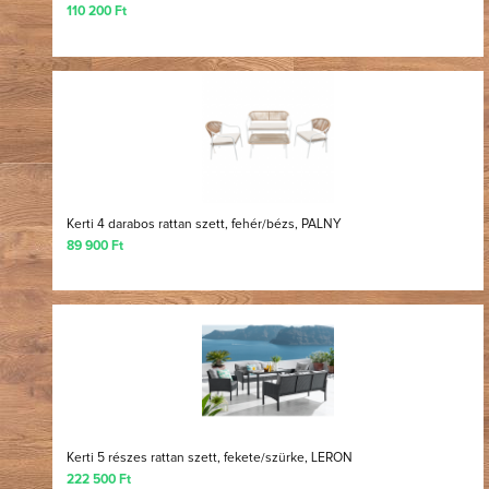
110 200 Ft
Kerti 4 darabos rattan szett, fehér/bézs, PALNY
89 900 Ft
Kerti 5 részes rattan szett, fekete/szürke, LERON
222 500 Ft