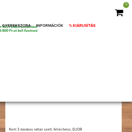
0
GYEREKSZOBA
INFORMÁCIÓK
% KIÁRUSÍTÁS
tt INGYENES kiszállítás!
9.900 Ft-ot kell fizetned
NÉV SZERINT (A-Z)
rendezés:
Kerti 3 darabos rattan szett, fehér/bézs, ELIOR