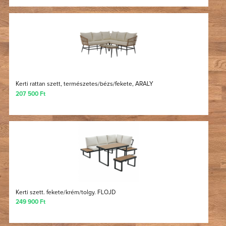
Kerti rattan szett, természetes/bézs/fekete, ARALY
207 500 Ft
Kerti szett. fekete/krém/tolgy. FLOJD
249 900 Ft