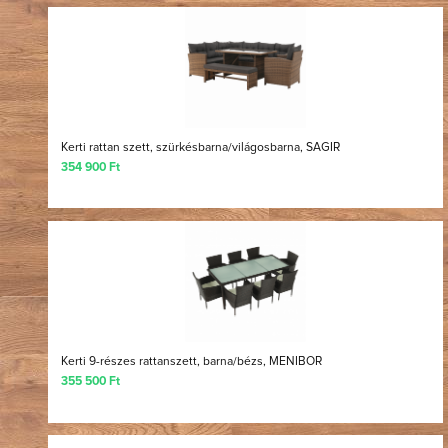
Kerti rattan szett, szürkésbarna/világosbarna, SAGIR
354 900 Ft
Kerti 9-részes rattanszett, barna/bézs, MENIBOR
355 500 Ft