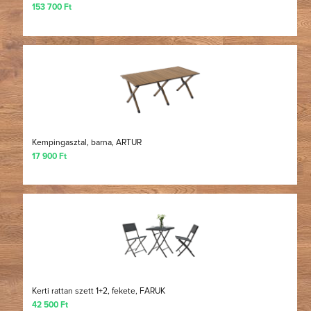
153 700 Ft
Kempingasztal, barna, ARTUR
17 900 Ft
Kerti rattan szett 1+2, fekete, FARUK
42 500 Ft