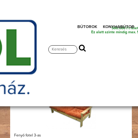
BÚTOROK
KONYHABÚTOR
500.000 Ft fele
Ez alatt szinte mindig max. 
Kerti garnitúra
Fenyő fotel 3-as