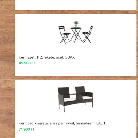
Kerti szett 1+2, fekete, acél, OBAX
45 900 Ft
Kerti pad kisasztallal és párnákkal, barna/krém, LALIT
71 900 Ft