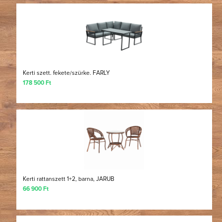
Kerti szett. fekete/szürke. FARLY
178 500 Ft
Kerti rattanszett 1+2, barna, JARUB
66 900 Ft