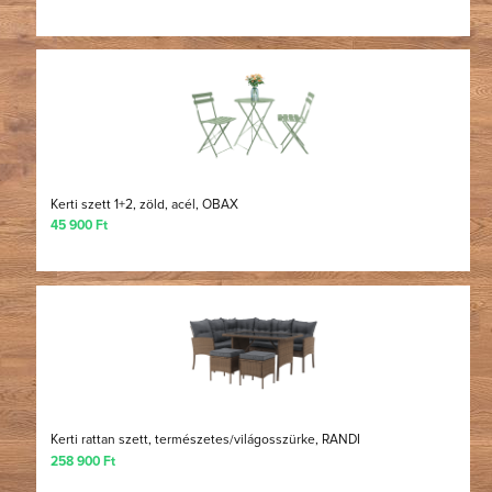
Kerti szett 1+2, zöld, acél, OBAX
45 900 Ft
Kerti rattan szett, természetes/világosszürke, RANDI
258 900 Ft