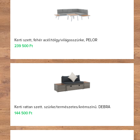
Kerti szett, fehér acél/tölgy/világosszürke, PELOR
239 500 Ft
Kerti rattan szett. szürke/természetes/krémszínű. DEBRA
144 500 Ft