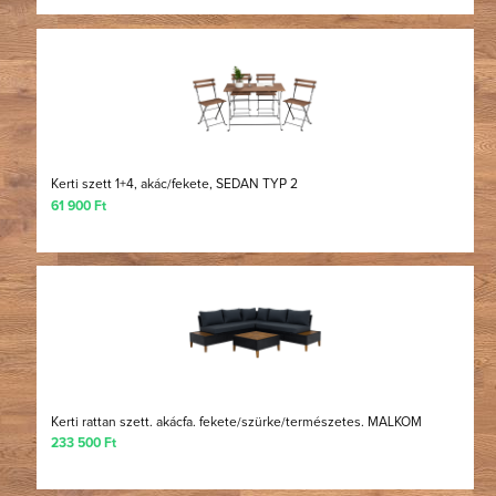
Kerti szett 1+4, akác/fekete, SEDAN TYP 2
61 900 Ft
Kerti rattan szett. akácfa. fekete/szürke/természetes. MALKOM
233 500 Ft