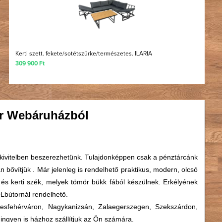
Kerti szett. fekete/sotétszürke/természetes. ILARIA
309 900 Ft
tor Webáruházból
éle kivitelben beszerezhetünk. Tulajdonképpen csak a pénztárcánk
an bővítjük . Már jelenleg is rendelhető praktikus, modern, olcsó
l és kerti szék, melyek tömör bükk fából készülnek. Erkélyének
OLbútornál rendelhető.
esfehérváron, Nagykanizsán, Zalaegerszegen, Szekszárdon,
ngyen is házhoz szállítjuk az Ön számára.