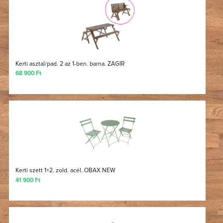
Kerti asztal/pad. 2 az 1-ben. barna. ZAGIR
68 900 Ft
Kerti szett 1+2. zold. acél. OBAX NEW
41 900 Ft