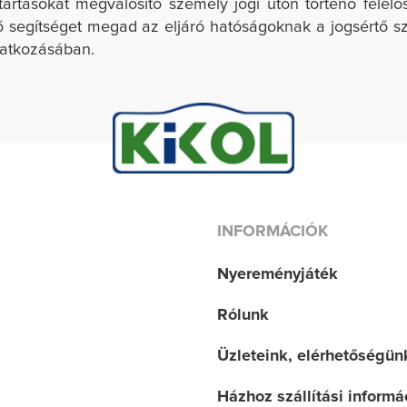
tartásokat megvalósító személy jogi úton történő fele
tő segítséget megad az eljáró hatóságoknak a jogsértő
natkozásában.
INFORMÁCIÓK
Nyereményjáték
Rólunk
Üzleteink, elérhetőségün
Házhoz szállítási informá