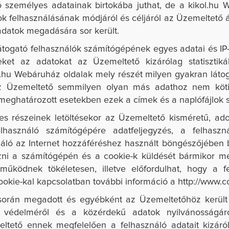
 személyes adatainak birtokába juthat, de a kikol.hu 
 felhasználásának módjáról és céljáról az Üzemeltető á
 adatok megadására sor került.
togató felhasználók számítógépének egyes adatai és IP-c
eket az adatokat az Üzemeltető kizárólag statisztiká
.hu
Webáruház oldalak mely részét milyen gyakran látog
t az Üzemeltető semmilyen olyan más adathoz nem köt
meghatározott esetekben ezek a címek és a naplófájlok
 részeinek letöltésekor az Üzemeltető kisméretű, ado
felhasználó számítógépére adatfeljegyzés, a felhasz
áló az Internet hozzáféréshez használt böngészőjében beá
zni a számítógépén és a cookie-k küldését bármikor me
űködnek tökéletesen, illetve előfordulhat, hogy a f
okie-kal kapcsolatban további információ a http://www.c
ió során megadott és egyébként az Üzemeltetőhöz kerül
édelméről és a közérdekű adatok nyilvánosságáról 
ltető ennek megfelelően a felhasználó adatait kizáról