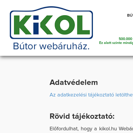
Telefonszám amin szükség esetén kereshetünk
BÚ
500.000 
Ez alatt szinte mindi
Adatvédelem
Az adatkezelési tájékoztató letölthe
Rövid tájékoztató:
Előfordulhat, hogy a kikol.hu Webá