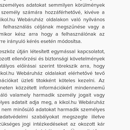
tt személyes adatokat semmilyen körülmények
k személy számára hozzáférhetővé, kivéve a
kikol.hu
Webáruház oldalakon való nyilvános
t a felhasználás céljának megszűnése vagy a
rmikor kész arra hogy a felhasználónak az
rre irányuló kérés esetén módosítsa.
zköz útján létesített egymással kapcsolatot,
okozott ellenőrzési és biztonsági követelmények
lyos előírásai szerint törekszik arra, hogy
ikol.hu
Webáruház oldalakat elérhetővé tevő
ációkat üzleti titokként köteles kezelni. Az
neten közzétett információkért mindennemű
náló valamely harmadik személy jogait vagy
lyes adatait adja meg, a
kikol.hu
Webáruház
k nem minősülő adatokat harmadik személyes
adatvédelmi szabályokat megszegte illetve
ükséges jogi intézkedéseket az okozott kár