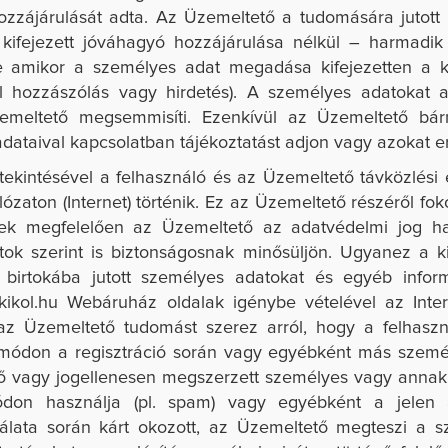
 hozzájárulását adta. Az Üzemeltető a tudomására juto
 kifejezett jóváhagyó hozzájárulása nélkül – harmadi
etve amikor a személyes adat megadása kifejezetten a
dául hozzászólás vagy hirdetés). A személyes adatoka
emeltető megsemmisíti. Ezenkívül az Üzemeltető bá
dataival kapcsolatban tájékoztatást adjon vagy azokat e
intésével a felhasználó és az Üzemeltető távközlési es
álózaton (Internet) történik. Ez az Üzemeltető részéről f
nek megfelelően az Üzemeltető az adatvédelmi jog hatá
ntok szerint is biztonságosnak minősüljön. Ugyanez a
k
a birtokába jutott személyes adatokat és egyéb inform
kikol.hu
Webáruház oldalak igénybe vételével az Inter
 az Üzemeltető tudomást szerez arról, hogy a felhasz
 módon a regisztráció során vagy egyébként más szemé
tő vagy jogellenesen megszerzett személyes vagy anna
ódon használja (pl. spam) vagy egyébként a jelen 
ata során kárt okozott, az Üzemeltető megteszi a sz