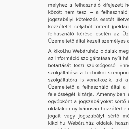
melyhez a felhasználó kifejezett
között nem teszi – a felhasználó
jogszabályi kötelezés esetét ill
közzététel céljából történt (pél
felhasználó kérése esetén az Üz
Üzemeltető által kezelt személyes a
A
kikol.hu
Webáruház oldalak megtek
az információ szolgáltatása nyílt h
betartását teszi szükségessé. En
szolgáltatása a technikai szempo
szolgáltatóra is vonatkozik, aki 
Üzemeltető a felhasználó által a
felelősségét kizárja. Amennyiben
egyébként a jogszabályokat sértő
oldalakon nyilvánosan hozzáférhe
jogait vagy jogszabályt sértő m
kikol.hu
Webáruház oldalak használ