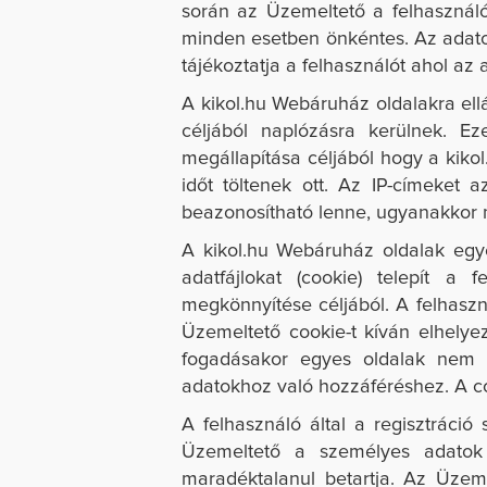
során az Üzemeltető a felhasználó
minden esetben önkéntes. Az adatok
tájékoztatja a felhasználót ahol az
A
kikol.hu
Webáruház oldalakra ellá
céljából naplózásra kerülnek. Ez
megállapítása céljából hogy a
kikol
időt töltenek ott. Az IP-címeke
beazonosítható lenne, ugyanakkor 
A
kikol.hu
Webáruház oldalak egyes
adatfájlokat (cookie) telepít a 
megkönnyítése céljából. A felhaszn
Üzemeltető cookie-t kíván elhelye
fogadásakor egyes oldalak nem m
adatokhoz való hozzáféréshez. A co
A felhasználó által a regisztrác
Üzemeltető a személyes adatok v
maradéktalanul betartja. Az Üzeme