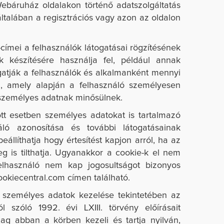
Webáruház oldalakon történő adatszolgáltatás
ltalában a regisztrációs vagy azon az oldalon
ímei a felhasználók látogatásai rögzítésének
k készítésére használja fel, például annak
atják a felhasználók és alkalmanként mennyi
i, amely alapján a felhasználó személyesen
 személyes adatnak minősülnek.
tt esetben személyes adatokat is tartalmazó
náló azonosítása és további látogatásainak
llíthatja hogy értesítést kapjon arról, ha az
g is tilthatja. Ugyanakkor a cookie-k el nem
elhasználó nem kap jogosultságot bizonyos
ookiecentral.com címen található.
t személyes adatok kezelése tekintetében az
szóló 1992. évi LXIII. törvény előírásait
ag abban a körben kezeli és tartja nyilván,