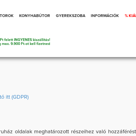
TOROK
KONYHABÚTOR
GYEREKSZOBA
INFORMÁCIÓK
% KI
Ft felett INGYENES kiszállítás!
g max. 9.900 Ft-ot kell fizetned
tő itt (GDPR)
ruház oldalak meghatározott részeihez való hozzáférést