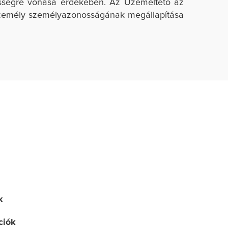
lősségre vonása érdekében. Az Üzemeltető az
 személy személyazonosságának megállapítása
k
ciók