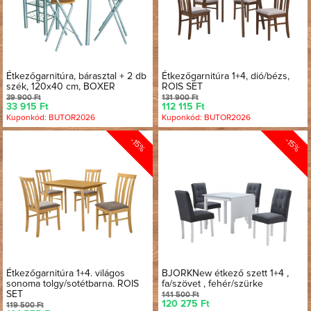
Étkezőgarnitúra, bárasztal + 2 db
Étkezőgarnitúra 1+4, dió/bézs,
szék, 120x40 cm, BOXER
ROIS SET
39 900 Ft
131 900 Ft
33 915 Ft
112 115 Ft
Kuponkód: BUTOR2026
Kuponkód: BUTOR2026
-15%
-15%
Étkezőgarnitúra 1+4. világos
BJORKNew étkező szett 1+4 ,
sonoma tolgy/sotétbarna. ROIS
fa/szövet , fehér/szürke
SET
141 500 Ft
120 275 Ft
119 500 Ft