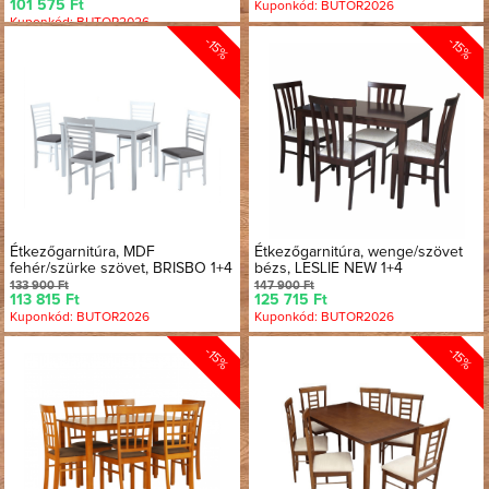
101 575 Ft
Kuponkód: BUTOR2026
Kuponkód: BUTOR2026
-15%
-15%
Étkezőgarnitúra, MDF
Étkezőgarnitúra, wenge/szövet
fehér/szürke szövet, BRISBO 1+4
bézs, LESLIE NEW 1+4
133 900 Ft
147 900 Ft
113 815 Ft
125 715 Ft
Kuponkód: BUTOR2026
Kuponkód: BUTOR2026
-15%
-15%