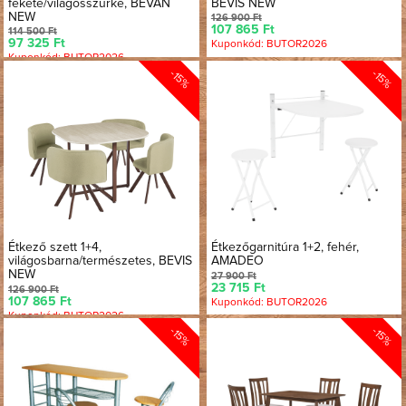
fekete/világosszürke, BEVAN
BEVIS NEW
NEW
126 900 Ft
107 865 Ft
114 500 Ft
97 325 Ft
Kuponkód: BUTOR2026
Kuponkód: BUTOR2026
-15%
-15%
Étkező szett 1+4,
Étkezőgarnitúra 1+2, fehér,
világosbarna/természetes, BEVIS
AMADEO
NEW
27 900 Ft
23 715 Ft
126 900 Ft
107 865 Ft
Kuponkód: BUTOR2026
Kuponkód: BUTOR2026
-15%
-15%