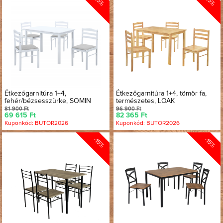
-15%
-15%
Étkezőgarnitúra 1+4,
Étkezőgarnitúra 1+4, tömör fa,
fehér/bézsesszürke, SOMIN
természetes, LOAK
81 900 Ft
96 900 Ft
69 615 Ft
82 365 Ft
Kuponkód: BUTOR2026
Kuponkód: BUTOR2026
-15%
-15%