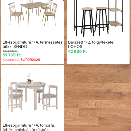
Étkezőgarnitúra 1+4. természetes
Bárszett 1+2. tolgy/fekete.
bükk. SENDO
POHOS
60 900 Ft
42 900 Ft
51 765 Ft
Kuponkód: BUTOR2026
Étkezőgarnitúra 1+4. tomorfa.
fehér faminta/szürkésbézs.