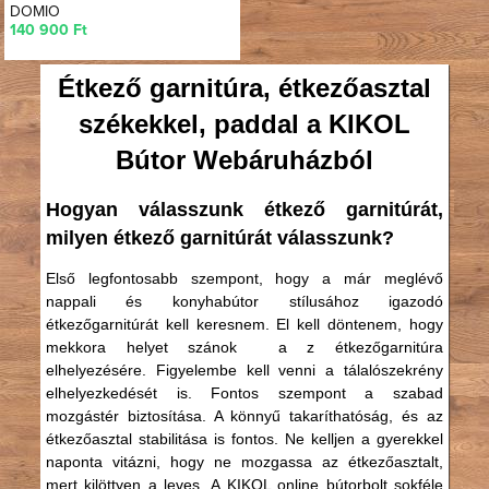
DOMIO
140 900 Ft
Étkező garnitúra, étkezőasztal
székekkel, paddal a KIKOL
Bútor Webáruházból
Hogyan válasszunk étkező garnitúrát,
milyen étkező garnitúrát válasszunk?
Első legfontosabb szempont, hogy a már meglévő
nappali és konyhabútor stílusához igazodó
étkezőgarnitúrát kell keresnem. El kell döntenem, hogy
mekkora helyet szánok a z étkezőgarnitúra
elhelyezésére. Figyelembe kell venni a tálalószekrény
elhelyezkedését is. Fontos szempont a szabad
mozgástér biztosítása. A könnyű takaríthatóság, és az
étkezőasztal stabilitása is fontos. Ne kelljen a gyerekkel
naponta vitázni, hogy ne mozgassa az étkezőasztalt,
mert kilöttyen a leves. A KIKOL online bútorbolt sokféle