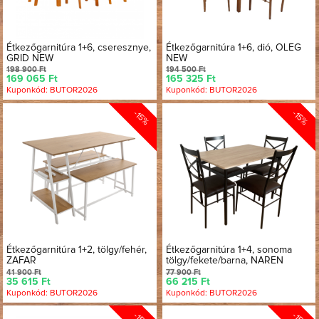
Étkezőgarnitúra 1+6, cseresznye,
Étkezőgarnitúra 1+6, dió, OLEG
GRID NEW
NEW
198 900 Ft
194 500 Ft
169 065 Ft
165 325 Ft
Kuponkód: BUTOR2026
Kuponkód: BUTOR2026
-15%
-15%
Étkezőgarnitúra 1+2, tölgy/fehér,
Étkezőgarnitúra 1+4, sonoma
ZAFAR
tölgy/fekete/barna, NAREN
41 900 Ft
77 900 Ft
35 615 Ft
66 215 Ft
Kuponkód: BUTOR2026
Kuponkód: BUTOR2026