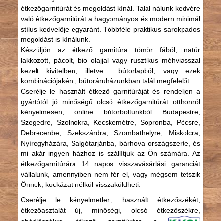
étkezőgarnitúrát és megoldást kínál. Talál nálunk kedvére
való étkezőgarnitúrát a hagyományos és modern minimál
stílus kedvelője egyaránt. Többféle praktikus sarokpados
megoldást is kínálunk.
Készüljön az étkező garnitúra tömör fából, natúr
lakkozott, pácolt, bio olajjal vagy rusztikus méhviasszal
kezelt kivitelben, illetve bútorlapból, vagy ezek
kombinációjaként, bútoráruházunkban talál megfelelőt.
Cserélje le használt étkező garnitúráját és rendeljen a
gyártótól jó minőségű olcsó étkezőgarnitúrát otthonról
kényelmesen, online bútorboltunkból Budapestre,
Szegedre, Szolnokra, Kecskemétre, Sopronba, Pécsre,
Debrecenbe, Szekszárdra, Szombathelyre, Miskolcra,
Nyíregyházára, Salgótarjánba, bárhova országszerte, és
mi akár ingyen házhoz is szállítjuk az Ön számára. Az
étkezőgarnitúrára 14 napos visszavásárlási garanciát
vállalunk, amennyiben nem fér el, vagy mégsem tetszik
Önnek, kockázat nélkül visszaküldheti.
Cserélje le kényelmetlen, használt étkezőszékét,
étkezőasztalát új, minőségi, olcsó étkezőszékre,
ebédlőszékre, étkező garnitúrára a