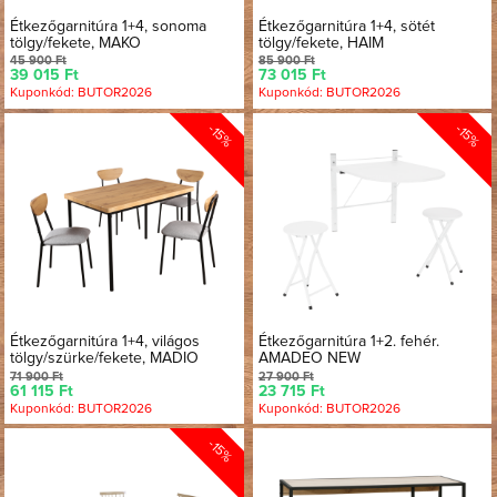
Étkezőgarnitúra 1+4, sonoma
Étkezőgarnitúra 1+4, sötét
tölgy/fekete, MAKO
tölgy/fekete, HAIM
45 900 Ft
85 900 Ft
39 015 Ft
73 015 Ft
Kuponkód: BUTOR2026
Kuponkód: BUTOR2026
-15%
-15%
Étkezőgarnitúra 1+4, világos
Étkezőgarnitúra 1+2. fehér.
tölgy/szürke/fekete, MADIO
AMADEO NEW
71 900 Ft
27 900 Ft
61 115 Ft
23 715 Ft
Kuponkód: BUTOR2026
Kuponkód: BUTOR2026
-15%