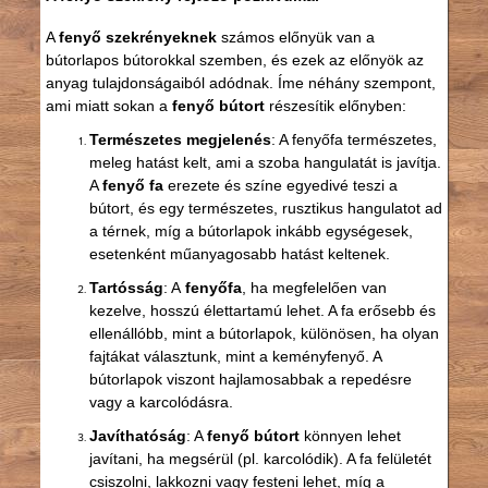
A
fenyő szekrényeknek
számos előnyük van a
bútorlapos bútorokkal szemben, és ezek az előnyök az
anyag tulajdonságaiból adódnak. Íme néhány szempont,
ami miatt sokan a
fenyő bútort
részesítik előnyben:
Természetes megjelenés
: A fenyőfa természetes,
meleg hatást kelt, ami a szoba hangulatát is javítja.
A
fenyő fa
erezete és színe egyedivé teszi a
bútort, és egy természetes, rusztikus hangulatot ad
a térnek, míg a bútorlapok inkább egységesek,
esetenként műanyagosabb hatást keltenek.
Tartósság
: A
fenyőfa
, ha megfelelően van
kezelve, hosszú élettartamú lehet. A fa erősebb és
ellenállóbb, mint a bútorlapok, különösen, ha olyan
fajtákat választunk, mint a keményfenyő. A
bútorlapok viszont hajlamosabbak a repedésre
vagy a karcolódásra.
Javíthatóság
: A
fenyő bútort
könnyen lehet
javítani, ha megsérül (pl. karcolódik). A fa felületét
csiszolni, lakkozni vagy festeni lehet, míg a