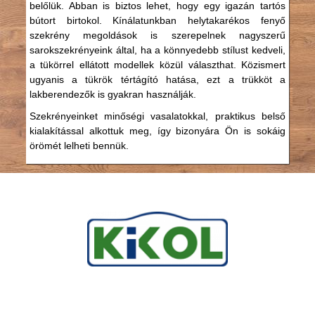
belőlük. Abban is biztos lehet, hogy egy igazán tartós
bútort birtokol. Kínálatunkban helytakarékos fenyő
szekrény megoldások is szerepelnek nagyszerű
sarokszekrényeink által, ha a könnyedebb stílust kedveli,
a tükörrel ellátott modellek közül választhat. Közismert
ugyanis a tükrök tértágító hatása, ezt a trükköt a
lakberendezők is gyakran használják.
Szekrényeinket minőségi vasalatokkal, praktikus belső
kialakítással alkottuk meg, így bizonyára Ön is sokáig
örömét lelheti bennük.