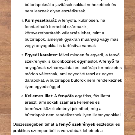
bútorlapoknál a javítások sokkal nehezebbek és
nem lesznek olyan esztétikusak.
Környezetbarát
: A fenyőfa, különösen, ha
fenntartható forrásból származik,
környezetbarátabb választás lehet, mint a
bútorlapok, amelyek gyakran műanyag vagy más
vegyi anyagokkal is tartósítva vannak.
Egyedi karakter
: Mivel minden fa egyedi, a fenyő
szekrények is különböznek egymástól. A
fenyő fa
anyagának színárnyalatai és textúrája természetes
módon változnak, ami egyedivé teszi az egyes
darabokat. A bútorlapos bútorok nem rendelkeznek
ilyen egyediséggel.
Kellemes illat
: A
fenyőfa
egy friss, fás illatot
áraszt, ami sokak számára kellemes és
természetközeli élményt jelenthet, míg a
bútorlapok nem rendelkeznek ilyen illatanyagokkal.
Összességében tehát a
fenyő szekrények
esztétikai és
praktikus szempontból is vonzóbbak lehetnek a