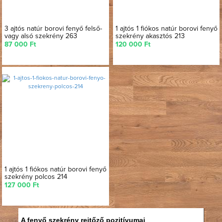
3 ajtós natúr borovi fenyő felső-
1 ajtós 1 fiókos natúr borovi fenyő
vagy alsó szekrény 263
szekrény akasztós 213
87 000 Ft
120 000 Ft
1 ajtós 1 fiókos natúr borovi fenyő
szekrény polcos 214
127 000 Ft
A fenyő szekrény rejtőző pozitívumai