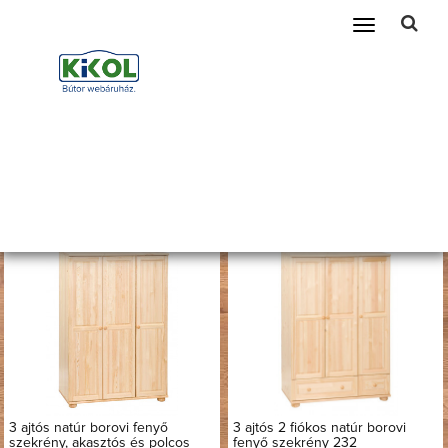
Telefonszám amin szükség esetén kereshetünk
Toggle
navigation
Fenyő szekrény
Főoldal
Bútorok
Fenyőbútor
Fenyő szekrény
Összesen:
13
db termék.
NÉV SZERINT (A-Z)
rendezés:
3 ajtós natúr borovi fenyő
3 ajtós 2 fiókos natúr borovi
szekrény, akasztós és polcos
fenyő szekrény 232