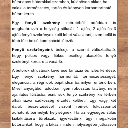
bútorlapos bútorokkal szemben, különösen akkor, ha
valaki a természetes, tartós és könnyen karbantartható
bútort keres.
Egy
fenyő szekrény
méretéből adódóan is
meghatározza a helyiség stílusát. 1 ajtós, 2 ajtós és 3
ajtós fenyő szekrényeinkből lehet választani, ezen belül is
több féle belső kombináció létezik.
Fenyő szekrényeink
belseje a szerint változtatható,
hogy polcos vagy fiókos esetleg akasztós fenyő
szekrényt keres-e a vásárló.
A bútorok stílusának keverése fantázia és ízlés kérdése.
Egy fenyő szekrény harmóniát, természetességet,
eleganciát, a régi idők báját idézi bármilyen enteriőrben.
Mivel anyagából adódóan igen robosztus látvány, nem
ajánlatos túlzásba esni, sok fenyő szekrény kis térben
alkalmazva szűkösség érzetét keltheti. Egy vagy két
darab beszerzésével viszont remek fókuszpontot
adhatunk bármelyik helyiségnek. Ha az egységes stílus
kialakítására törekszik, igyekeztünk úgy megalkotni
bútorainkat, hogy a lakás minden helyiségébe juthasson