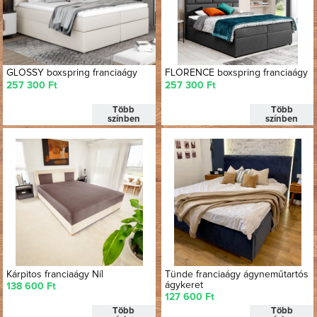
GLOSSY boxspring franciaágy
FLORENCE boxspring franciaágy
257 300 Ft
257 300 Ft
Több
Több
színben
színben
Kárpitos franciaágy Níl
Tünde franciaágy ágyneműtartós
ágykeret
138 600 Ft
127 600 Ft
Több
Több