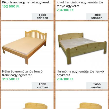
Kikol franciaágy fenyő ágykeret
Kikol franciaágy ágyneműtartós
fenyő ágykeret
152 600 Ft
234 100 Ft
Több
Több
színben
színben
Réka ágyneműtartós fenyő
Harmónia ágyneműtartós fenyő
franciaágy ágykeret
ágykeret
210 500 Ft
234 100 Ft
Több
Több
színben
színben