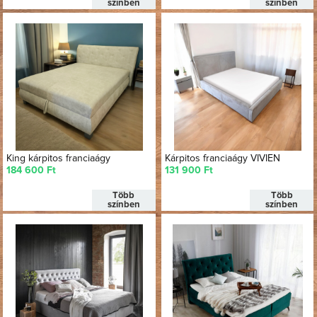
színben
színben
King kárpitos franciaágy
Kárpitos franciaágy VIVIEN
184 600 Ft
131 900 Ft
Több
Több
színben
színben