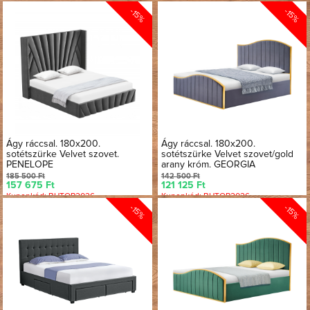
-15%
-15%
Ágy ráccsal. 180x200.
Ágy ráccsal. 180x200.
sotétszürke Velvet szovet.
sotétszürke Velvet szovet/gold
PENELOPE
arany króm. GEORGIA
185 500 Ft
142 500 Ft
157 675 Ft
121 125 Ft
Kuponkód: BUTOR2026
Kuponkód: BUTOR2026
-15%
-15%