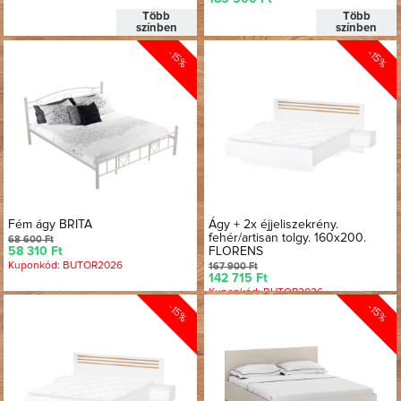
Több
Több
színben
színben
-15%
-15%
Fém ágy BRITA
Ágy + 2x éjjeliszekrény.
fehér/artisan tolgy. 160x200.
68 600 Ft
58 310 Ft
FLORENS
Kuponkód: BUTOR2026
167 900 Ft
142 715 Ft
Kuponkód: BUTOR2026
-15%
-15%