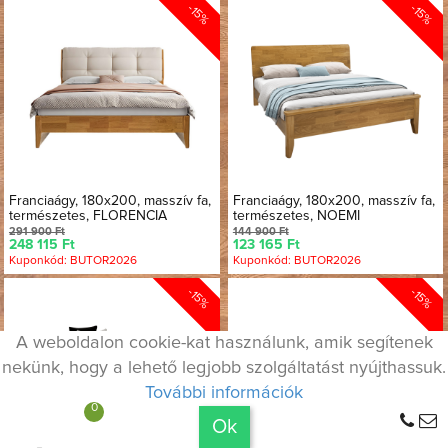
-15%
-15%
Franciaágy, 180x200, masszív fa,
Franciaágy, 180x200, masszív fa,
természetes, FLORENCIA
természetes, NOEMI
291 900 Ft
144 900 Ft
248 115 Ft
123 165 Ft
Kuponkód: BUTOR2026
Kuponkód: BUTOR2026
-15%
-15%
A weboldalon cookie-kat használunk, amik segítenek
nekünk, hogy a lehető legjobb szolgáltatást nyújthassuk.
További információk
0
Maximum 9.900 Ft szállítási költség
Ok
A TELJES RENDELÉSRE!