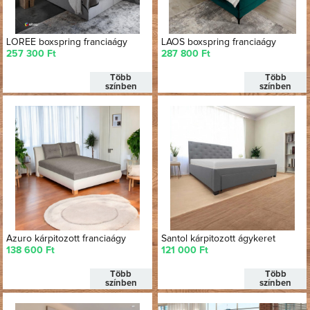
LOREE boxspring franciaágy
LAOS boxspring franciaágy
257 300 Ft
287 800 Ft
Több
Több
színben
színben
Azuro kárpitozott franciaágy
Santol kárpitozott ágykeret
138 600 Ft
121 000 Ft
Több
Több
színben
színben