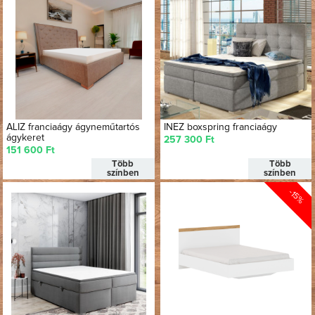
ALIZ franciaágy ágyneműtartós
INEZ boxspring franciaágy
ágykeret
257 300 Ft
151 600 Ft
Több
Több
színben
színben
-15%