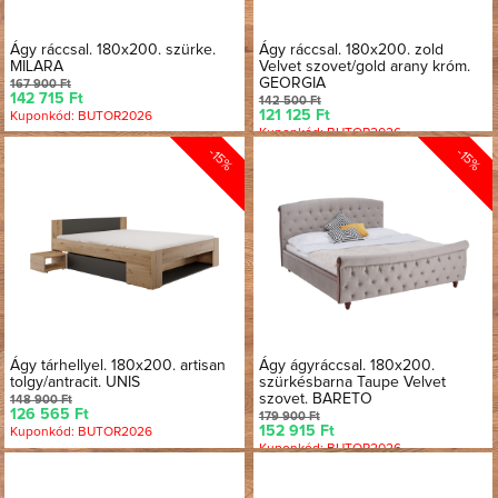
Ágy ráccsal. 180x200. szürke.
Ágy ráccsal. 180x200. zold
MILARA
Velvet szovet/gold arany króm.
GEORGIA
167 900 Ft
142 715 Ft
142 500 Ft
121 125 Ft
Kuponkód: BUTOR2026
Kuponkód: BUTOR2026
-15%
-15%
Ágy tárhellyel. 180x200. artisan
Ágy ágyráccsal. 180x200.
tolgy/antracit. UNIS
szürkésbarna Taupe Velvet
szovet. BARETO
148 900 Ft
126 565 Ft
179 900 Ft
152 915 Ft
Kuponkód: BUTOR2026
Kuponkód: BUTOR2026