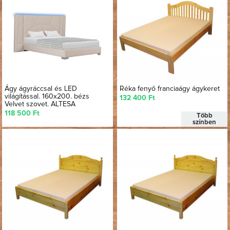
Ágy ágyráccsal és LED
Réka fenyő franciaágy ágykeret
világítással. 160x200. bézs
132 400 Ft
Velvet szovet. ALTESA
118 500 Ft
Több
színben