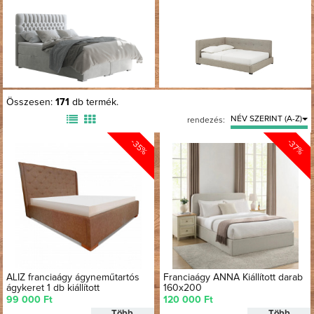
Összesen:
171
db termék.
NÉV SZERINT (A-Z)
rendezés:
-35%
-37%
ALIZ franciaágy ágyneműtartós
Franciaágy ANNA Kiállított darab
ágykeret 1 db kiállított
160x200
99 000 Ft
120 000 Ft
Több
Több