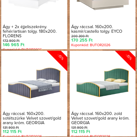
Ágy + 2x éjjeliszekrény.
Ágy ráccsal. 160x200.
fehér/artisan tolgy. 180x200.
kasmír/castello tolgy. EYCO
FLORENS
200 300 Ft
170 255 Ft
172 900 Ft
146 965 Ft
Kuponkód: BUTOR2026
Kuponkód: BUTOR2026
-15%
-15%
Ágy ráccsal. 160x200.
Ágy ráccsal. 160x200. zold
sotétszürke Velvet szovet/gold
Velvet szovet/gold arany króm.
arany króm. GEORGIA
GEORGIA
131 900 Ft
131 900 Ft
112 115 Ft
112 115 Ft
Kuponkód: BUTOR2026
Kuponkód: BUTOR2026