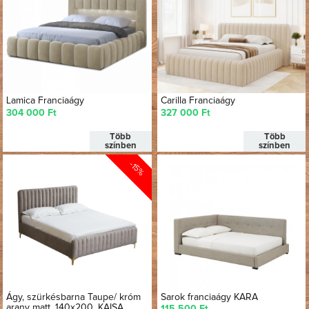
Lamica Franciaágy
Carilla Franciaágy
304 000 Ft
327 000 Ft
Több
Több
színben
színben
-15%
Ágy, szürkésbarna Taupe/ króm
Sarok franciaágy KARA
arany matt, 140x200, KAISA
115 500 Ft