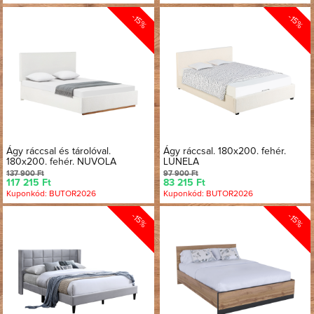
-15%
-15%
Ágy ráccsal és tárolóval.
Ágy ráccsal. 180x200. fehér.
180x200. fehér. NUVOLA
LUNELA
137 900 Ft
97 900 Ft
117 215 Ft
83 215 Ft
Kuponkód: BUTOR2026
Kuponkód: BUTOR2026
-15%
-15%