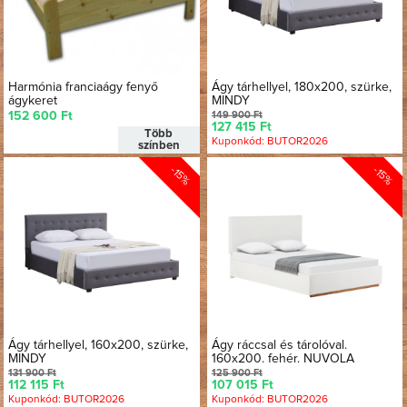
Harmónia franciaágy fenyő
Ágy tárhellyel, 180x200, szürke,
ágykeret
MINDY
152 600 Ft
149 900 Ft
127 415 Ft
Több
Kuponkód: BUTOR2026
színben
-15%
-15%
Ágy tárhellyel, 160x200, szürke,
Ágy ráccsal és tárolóval.
MINDY
160x200. fehér. NUVOLA
131 900 Ft
125 900 Ft
112 115 Ft
107 015 Ft
Kuponkód: BUTOR2026
Kuponkód: BUTOR2026