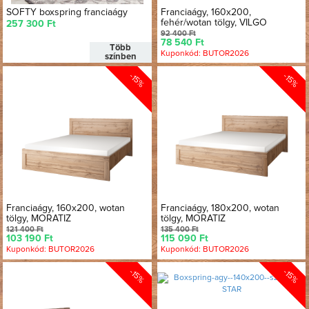
SOFTY boxspring franciaágy
Franciaágy, 160x200,
fehér/wotan tölgy, VILGO
257 300 Ft
92 400 Ft
78 540 Ft
Több
Kuponkód: BUTOR2026
színben
-15%
-15%
Franciaágy, 160x200, wotan
Franciaágy, 180x200, wotan
tölgy, MORATIZ
tölgy, MORATIZ
121 400 Ft
135 400 Ft
103 190 Ft
115 090 Ft
Kuponkód: BUTOR2026
Kuponkód: BUTOR2026
-15%
-15%