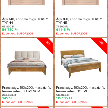
Ágy 140, sonoma tölgy, TOPTY
Ágy 160, sonoma tölgy, TOPTY
TYP 44
TYP 45
66 800 Ft
71 900 Ft
56 780 Ft
61 115 Ft
Kuponkód: BUTOR2026
Kuponkód: BUTOR2026
-15%
-15%
Franciaágy, 160x200, masszív fa,
Franciaágy, 160x200, masszív fa,
természetes, FLORENCIA
természetes, NOEMI
288 900 Ft
135 900 Ft
245 565 Ft
115 515 Ft
Kuponkód: BUTOR2026
Kuponkód: BUTOR2026