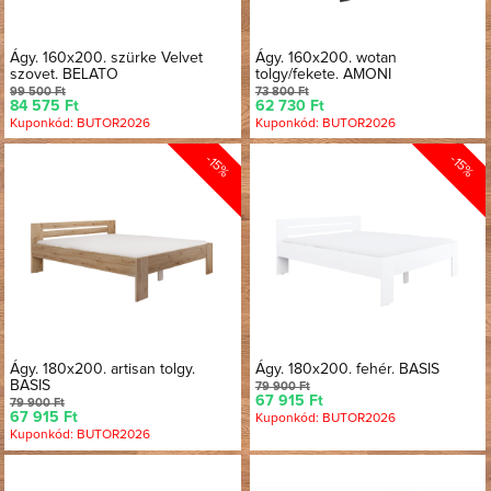
Ágy. 160x200. szürke Velvet
Ágy. 160x200. wotan
szovet. BELATO
tolgy/fekete. AMONI
99 500 Ft
73 800 Ft
84 575 Ft
62 730 Ft
Kuponkód: BUTOR2026
Kuponkód: BUTOR2026
-15%
-15%
Ágy. 180x200. artisan tolgy.
Ágy. 180x200. fehér. BASIS
BASIS
79 900 Ft
67 915 Ft
79 900 Ft
67 915 Ft
Kuponkód: BUTOR2026
Kuponkód: BUTOR2026