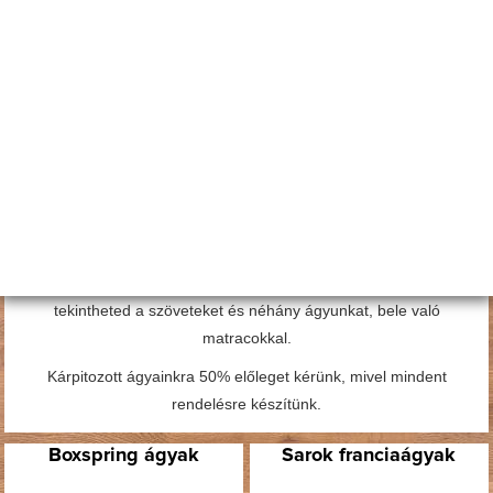
beszállítónknál
személyesen az összes bútor szövetet
megnézheted!
A szövet képeket egyenesen a szövet beszállítónktól kapjuk, de a
kijelzők a színárnyalatokat torzíthatják.
Ha a szövetválasztásban bizonytalan vagy és élőben nem tudod
megnézni azokat,
kérhetsz tőlünk ingyenesen szövetmintákat!
Egyedi méretben szeretnéd? Egyedi fejtámlát képzelsz el a
hálószobádba?
Bonellrugós vagy magas franciaágyat keresel?
Nem gond! Megtervezzük, árajánlatot adunk és elkészítjük neked!
Debrecenben és Nyíregyházán bemutatótermeinkben meg is
tekintheted a szöveteket és néhány ágyunkat, bele való
matracokkal.
Kárpitozott ágyainkra 50% előleget kérünk, mivel mindent
rendelésre készítünk.
Boxspring ágyak
Sarok franciaágyak