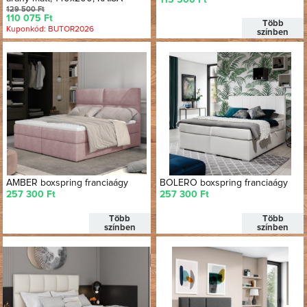
129 500 Ft
110 075 Ft
Több
Kuponkód: BUTOR2026
színben
AMBER boxspring franciaágy
BOLERO boxspring franciaágy
257 300 Ft
257 300 Ft
Több
Több
színben
színben