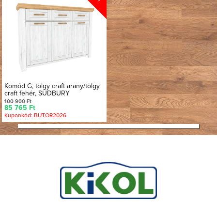
Komód G, tölgy craft arany/tölgy
craft fehér, SUDBURY
100 900 Ft
85 765 Ft
Kuponkód: BUTOR2026