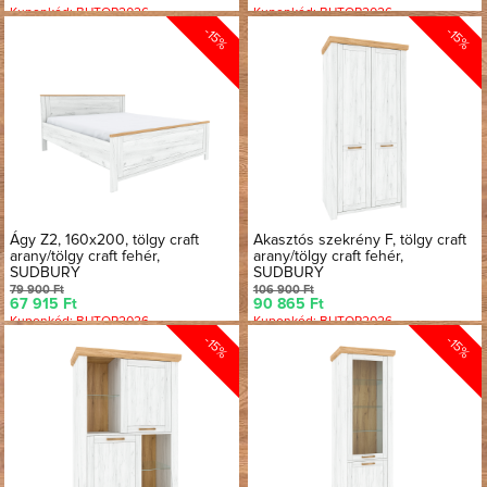
Kuponkód: BUTOR2026
Kuponkód: BUTOR2026
-15%
-15%
Ágy Z2, 160x200, tölgy craft
Akasztós szekrény F, tölgy craft
arany/tölgy craft fehér,
arany/tölgy craft fehér,
SUDBURY
SUDBURY
79 900 Ft
106 900 Ft
67 915 Ft
90 865 Ft
Kuponkód: BUTOR2026
Kuponkód: BUTOR2026
-15%
-15%