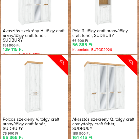
Akasztós szekrény H, tölgy craft
Polc R, tölgy craft arany/tölgy
arany/tölgy craft fehér,
craft fehér, SUDBURY
SUDBURY
66 900 Ft
56 865 Ft
151 900 Ft
129 115 Ft
Kuponkód: BUTOR2026
Kuponkód: BUTOR2026
-15%
-15%
Polcos szekrény V, tölgy craft
Akasztós szekrény Q, tölgy craft
arany/tölgy craft fehér,
arany/tölgy craft fehér,
SUDBURY
SUDBURY
76 900 Ft
189 900 Ft
65 365 Ft
161 415 Ft