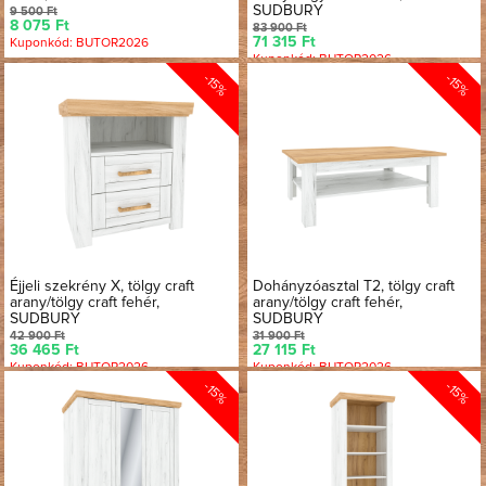
SUDBURY
9 500 Ft
8 075 Ft
83 900 Ft
71 315 Ft
Kuponkód: BUTOR2026
Kuponkód: BUTOR2026
-15%
-15%
Éjjeli szekrény X, tölgy craft
Dohányzóasztal T2, tölgy craft
arany/tölgy craft fehér,
arany/tölgy craft fehér,
SUDBURY
SUDBURY
42 900 Ft
31 900 Ft
36 465 Ft
27 115 Ft
Kuponkód: BUTOR2026
Kuponkód: BUTOR2026
-15%
-15%