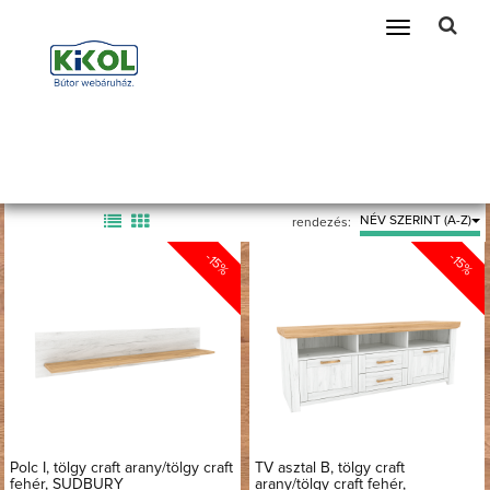
Telefonszám amin szükség esetén kereshetünk
Toggle
navigation
Bútor összeállítás SUDBURY
Főoldal
Bútorok
Nappali bútor összeállítás
Bútor összeállítás SUDBURY
Összesen:
15
db termék.
NÉV SZERINT (A-Z)
rendezés:
-15%
-15%
Polc I, tölgy craft arany/tölgy craft
TV asztal B, tölgy craft
fehér, SUDBURY
arany/tölgy craft fehér,