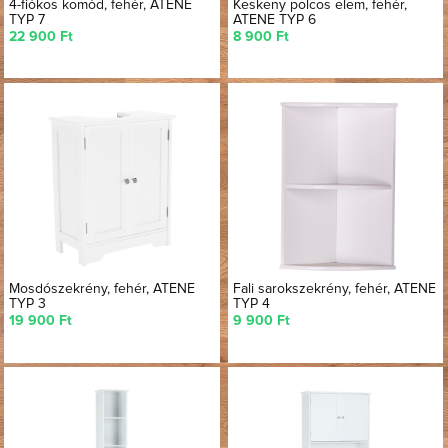
4-fiókos komód, fehér, ATENE
Keskeny polcos elem, fehér,
TYP 7
ATENE TYP 6
22 900 Ft
8 900 Ft
Mosdószekrény, fehér, ATENE
Fali sarokszekrény, fehér, ATENE
TYP 3
TYP 4
19 900 Ft
9 900 Ft