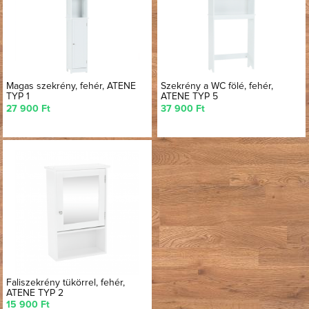
Magas szekrény, fehér, ATENE
Szekrény a WC fölé, fehér,
TYP 1
ATENE TYP 5
27 900 Ft
37 900 Ft
Faliszekrény tükörrel, fehér,
ATENE TYP 2
15 900 Ft