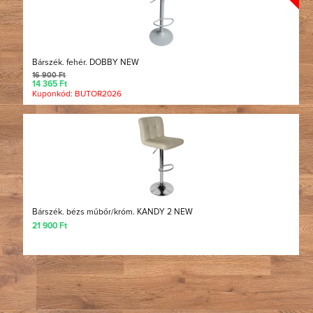
Bárszék. fehér. DOBBY NEW
16 900 Ft
14 365 Ft
Kuponkód: BUTOR2026
Bárszék. bézs műbőr/króm. KANDY 2 NEW
21 900 Ft