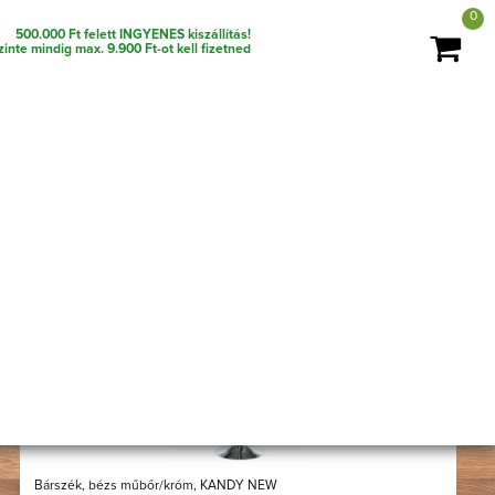
0
500.000 Ft felett INGYENES kiszállítás!
szinte mindig max. 9.900 Ft-ot kell fizetned
NÉV SZERINT (A-Z)
rendezés:
-15%
Bárszék, bézs műbőr/króm, KANDY NEW