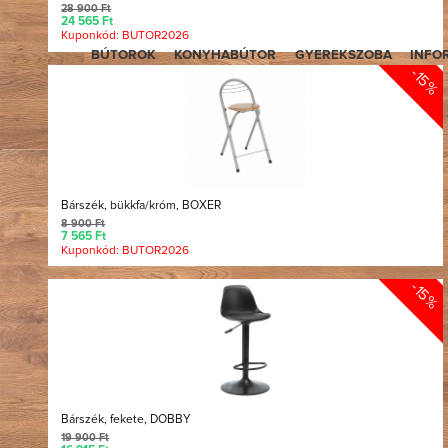
28 900 Ft
24 565 Ft
Kuponkód: BUTOR2026
BÚTOROK
KONYHABÚTOR
GYEREKSZOBA
INFO
-15%
Bárszék, bükkfa/króm, BOXER
8 900 Ft
7 565 Ft
Kuponkód: BUTOR2026
-15%
Bárszék, fekete, DOBBY
19 900 Ft