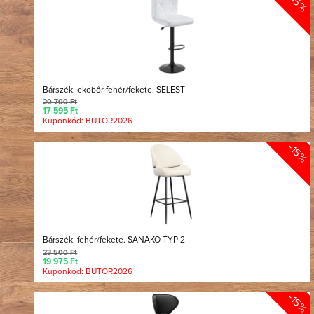
-15%
Bárszék. ekobőr fehér/fekete. SELEST
20 700 Ft
17 595 Ft
Kuponkód: BUTOR2026
-15%
Bárszék. fehér/fekete. SANAKO TYP 2
23 500 Ft
19 975 Ft
Kuponkód: BUTOR2026
-15%