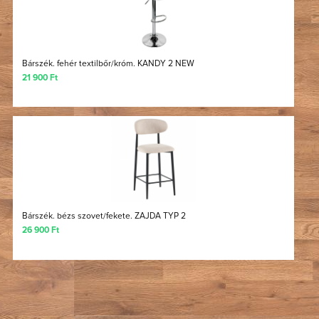
Bárszék. fehér textilbőr/króm. KANDY 2 NEW
21 900 Ft
Bárszék. bézs szovet/fekete. ZAJDA TYP 2
26 900 Ft