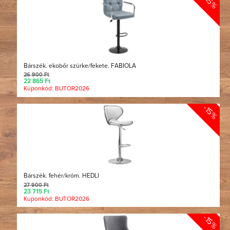
-15%
Bárszék. ekobőr szürke/fekete. FABIOLA
26 900 Ft
22 865 Ft
Kuponkód: BUTOR2026
-15%
Bárszék. fehér/króm. HEDLI
27 900 Ft
23 715 Ft
Kuponkód: BUTOR2026
-15%