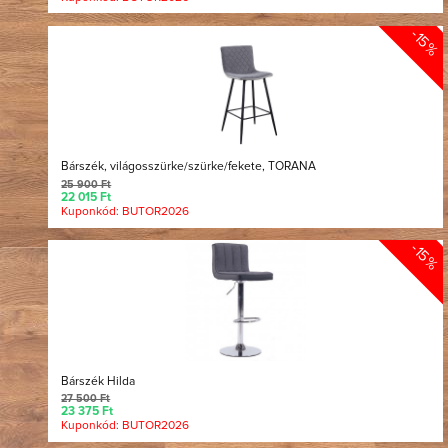
-15%
Bárszék, világosszürke/szürke/fekete, TORANA
25 900 Ft
22 015 Ft
Kuponkód: BUTOR2026
-15%
Bárszék Hilda
27 500 Ft
23 375 Ft
Kuponkód: BUTOR2026