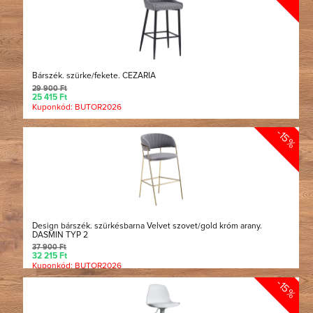
Bárszék. szürke/fekete. CEZARIA
29 900 Ft
25 415 Ft
Kuponkód: BUTOR2026
-15%
Design bárszék. szürkésbarna Velvet szovet/gold króm arany.
DASMIN TYP 2
37 900 Ft
32 215 Ft
Kuponkód: BUTOR2026
-15%