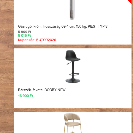
Gázrugó. króm. hosszúság 69.4 cm. 150 kg. PIEST TYP 8
5 900 Ft
5 015 Ft
Kuponkód: BUTOR2026
Bárszék. fekete. DOBBY NEW
16 900 Ft