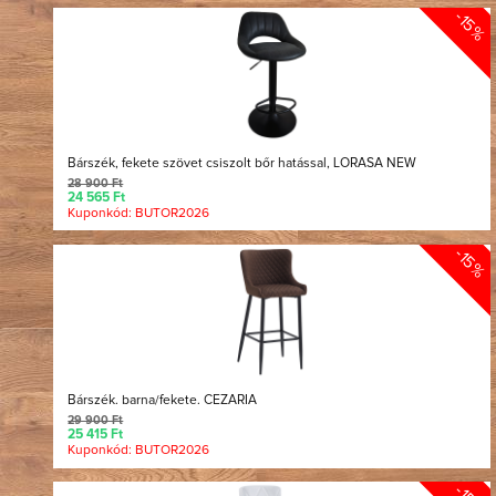
-15%
Bárszék, fekete szövet csiszolt bőr hatással, LORASA NEW
28 900 Ft
24 565 Ft
Kuponkód: BUTOR2026
-15%
Bárszék. barna/fekete. CEZARIA
29 900 Ft
25 415 Ft
Kuponkód: BUTOR2026