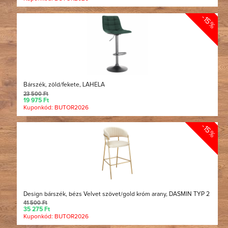
-15%
Bárszék, zöld/fekete, LAHELA
23 500 Ft
19 975 Ft
Kuponkód: BUTOR2026
-15%
Design bárszék, bézs Velvet szövet/gold króm arany, DASMIN TYP 2
41 500 Ft
35 275 Ft
Kuponkód: BUTOR2026