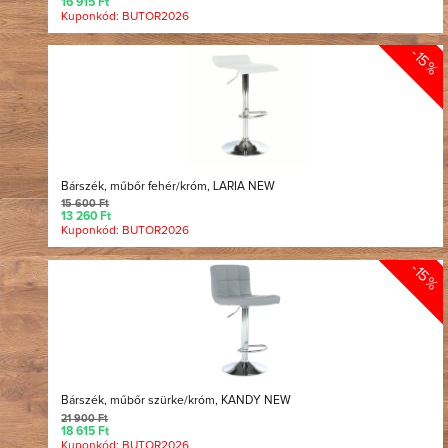
16 915 Ft
Kuponkód: BUTOR2026
-15%
Bárszék, műbőr fehér/króm, LARIA NEW
15 600 Ft
13 260 Ft
Kuponkód: BUTOR2026
-15%
Bárszék, műbőr szürke/króm, KANDY NEW
21 900 Ft
18 615 Ft
Kuponkód: BUTOR2026