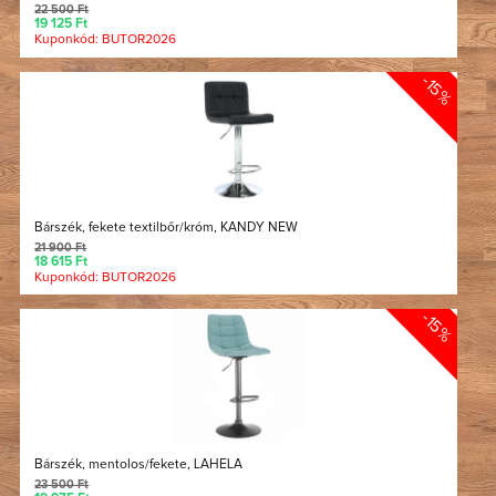
22 500 Ft
19 125 Ft
Kuponkód: BUTOR2026
-15%
Bárszék, fekete textilbőr/króm, KANDY NEW
21 900 Ft
18 615 Ft
Kuponkód: BUTOR2026
-15%
Bárszék, mentolos/fekete, LAHELA
23 500 Ft