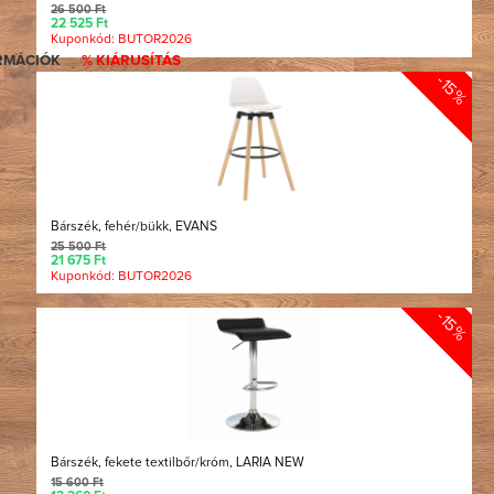
26 500 Ft
22 525 Ft
Kuponkód: BUTOR2026
RMÁCIÓK
% KIÁRUSÍTÁS
-15%
Bárszék, fehér/bükk, EVANS
25 500 Ft
21 675 Ft
Kuponkód: BUTOR2026
-15%
Bárszék, fekete textilbőr/króm, LARIA NEW
15 600 Ft