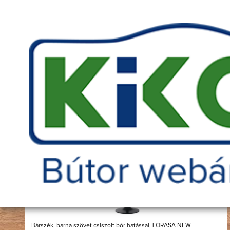
Telefonszám amin szükség esetén kereshetünk
Bárszék
Főoldal
Bútorok
Székek
Összesen:
46
db termék.
-15%
Bárszék, barna szövet csiszolt bőr hatással, LORASA NEW