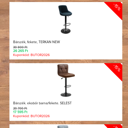
-15%
Bárszék, fekete, TERKAN NEW
30 900 Ft
26 265 Ft
Kuponkód: BUTOR2026
-15%
Bárszék. ekobőr barna/fekete. SELEST
20 700 Ft
17 595 Ft
Kuponkód: BUTOR2026