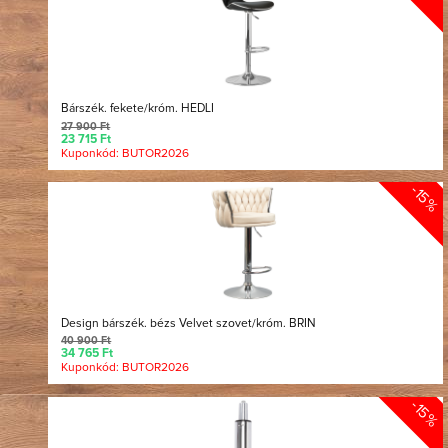
Bárszék. fekete/króm. HEDLI
27 900 Ft
23 715 Ft
Kuponkód: BUTOR2026
-15%
Design bárszék. bézs Velvet szovet/króm. BRIN
40 900 Ft
34 765 Ft
Kuponkód: BUTOR2026
-15%