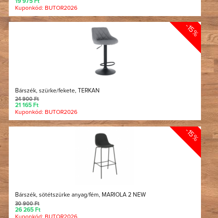
19 975 Ft
Kuponkód: BUTOR2026
-15%
Bárszék, szürke/fekete, TERKAN
24 900 Ft
21 165 Ft
Kuponkód: BUTOR2026
-15%
Bárszék, sötétszürke anyag/fém, MARIOLA 2 NEW
30 900 Ft
26 265 Ft
Kuponkód: BUTOR2026