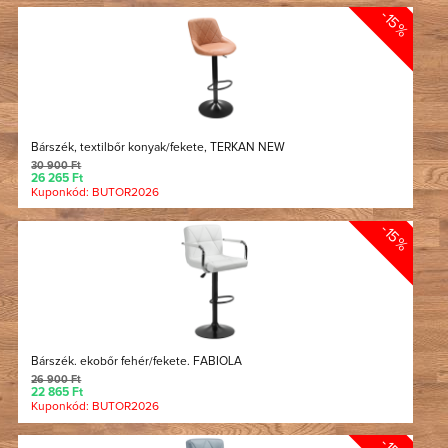
-15%
Bárszék, textilbőr konyak/fekete, TERKAN NEW
30 900 Ft
26 265 Ft
Kuponkód: BUTOR2026
-15%
Bárszék. ekobőr fehér/fekete. FABIOLA
26 900 Ft
22 865 Ft
Kuponkód: BUTOR2026