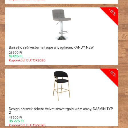
-15%
Bárszék, szürkésbarna taupe anyag/króm, KANDY NEW
21 900 Ft
18 615 Ft
Kuponkód: BUTOR2026
-15%
Design bárszék, fekete Velvet szövet/gold króm arany, DASMIN TYP
2
41 500 Ft
35 275 Ft
Kuponkód: BUTOR2026