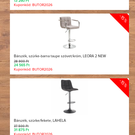
13 260 Ft
Kuponkód: BUTOR2026
-15%
Bárszék, szürke-barna taupe szövet/króm, LEORA 2 NEW
28 900 Ft
24 565 Ft
Kuponkód: BUTOR2026
-15%
Bárszék, szürke/fekete, LAHELA
37 500 Ft
31 875 Ft
Kuponkód: BUTOR2026