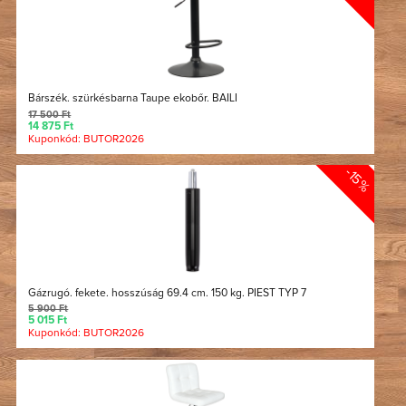
Bárszék. szürkésbarna Taupe ekobőr. BAILI
17 500 Ft
14 875 Ft
Kuponkód: BUTOR2026
-15%
Gázrugó. fekete. hosszúság 69.4 cm. 150 kg. PIEST TYP 7
5 900 Ft
5 015 Ft
Kuponkód: BUTOR2026