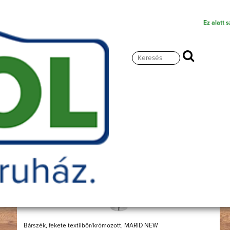
Ez alatt 
Bárszék
-15%
Bárszék, fekete textilbőr/krómozott, MARID NEW