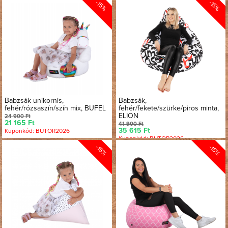
-15%
-15%
Babzsák unikornis,
Babzsák,
fehér/rózsaszín/szín mix, BUFEL
fehér/fekete/szürke/piros minta,
ELION
24 900 Ft
21 165 Ft
41 900 Ft
35 615 Ft
Kuponkód: BUTOR2026
Kuponkód: BUTOR2026
-15%
-15%