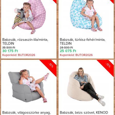
Babzsák, rózsaszín-lila/minta,
Babzsák, türkisz-fehér/minta,
TELDIN
TELDIN
35 500 Ft
29 500 Ft
30 175 Ft
25 075 Ft
Kuponkód: BUTOR2026
Kuponkód: BUTOR2026
-15%
-15%
Babzsák, világosszürke anyag,
Babzsák, bézs szövet, KENOD