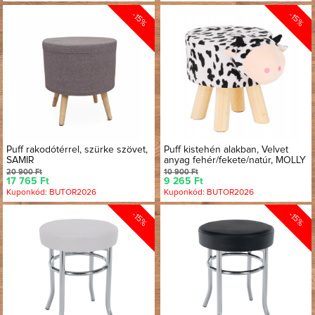
-15%
-15%
Puff rakodótérrel, szürke szövet,
Puff kistehén alakban, Velvet
SAMIR
anyag fehér/fekete/natúr, MOLLY
20 900 Ft
10 900 Ft
17 765 Ft
9 265 Ft
Kuponkód: BUTOR2026
Kuponkód: BUTOR2026
-15%
-15%