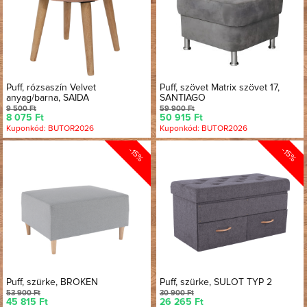
Puff, rózsaszín Velvet
Puff, szövet Matrix szövet 17,
anyag/barna, SAIDA
SANTIAGO
9 500 Ft
59 900 Ft
8 075 Ft
50 915 Ft
Kuponkód: BUTOR2026
Kuponkód: BUTOR2026
-15%
-15%
Puff, szürke, BROKEN
Puff, szürke, SULOT TYP 2
53 900 Ft
30 900 Ft
45 815 Ft
26 265 Ft