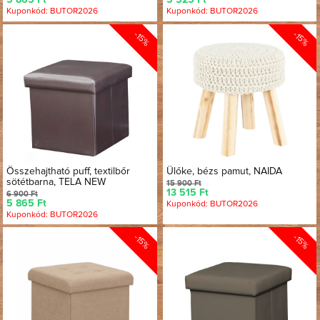
5 865 Ft
5 525 Ft
Kuponkód: BUTOR2026
Kuponkód: BUTOR2026
-15%
-15%
Összehajtható puff, textilbőr
Ülőke, bézs pamut, NAIDA
sötétbarna, TELA NEW
15 900 Ft
13 515 Ft
6 900 Ft
5 865 Ft
Kuponkód: BUTOR2026
Kuponkód: BUTOR2026
-15%
-15%