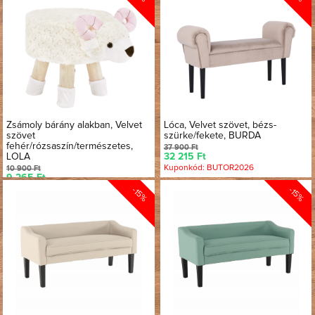
Zsámoly bárány alakban, Velvet
Lóca, Velvet szövet, bézs-
szövet
szürke/fekete, BURDA
fehér/rózsaszín/természetes,
37 900 Ft
32 215 Ft
LOLA
Kuponkód: BUTOR2026
10 900 Ft
9 265 Ft
Kuponkód: BUTOR2026
-15%
-15%