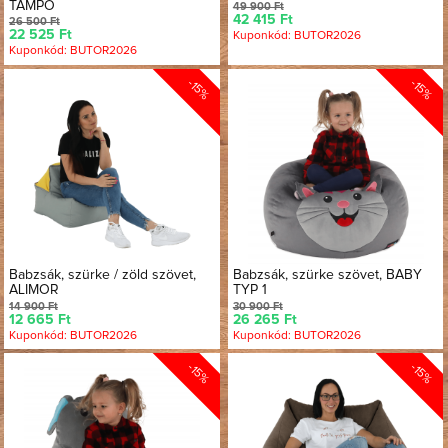
TAMPO
49 900 Ft
42 415 Ft
26 500 Ft
22 525 Ft
Kuponkód: BUTOR2026
Kuponkód: BUTOR2026
-15%
-15%
Babzsák, szürke / zöld szövet,
Babzsák, szürke szövet, BABY
ALIMOR
TYP 1
14 900 Ft
30 900 Ft
12 665 Ft
26 265 Ft
Kuponkód: BUTOR2026
Kuponkód: BUTOR2026
-15%
-15%