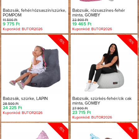
Babzsák, fehér/rózsaszín/szürke,
Babzsák, rózsaszínes-fehér
POMPOM
minta, GOMBY
11 500 Ft
22 900 Ft
9 775 Ft
19 465 Ft
Kuponkód: BUTOR2026
Kuponkód: BUTOR2026
-15%
-15%
Babzsák, szürke, LAPIN
Babzsák, szürkés-fehér/cik cak
minta, GOMBY
28 500 Ft
24 225 Ft
27 900 Ft
23 715 Ft
Kuponkód: BUTOR2026
Kuponkód: BUTOR2026
-15%
-15%