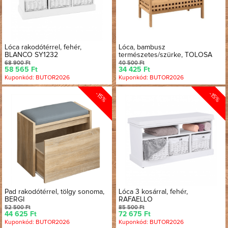
Lóca rakodótérrel, fehér,
Lóca, bambusz
BLANCO SY1232
természetes/szürke, TOLOSA
68 900 Ft
40 500 Ft
58 565 Ft
34 425 Ft
Kuponkód: BUTOR2026
Kuponkód: BUTOR2026
-15%
-15%
Pad rakodótérrel, tölgy sonoma,
Lóca 3 kosárral, fehér,
BERGI
RAFAELLO
52 500 Ft
85 500 Ft
44 625 Ft
72 675 Ft
Kuponkód: BUTOR2026
Kuponkód: BUTOR2026