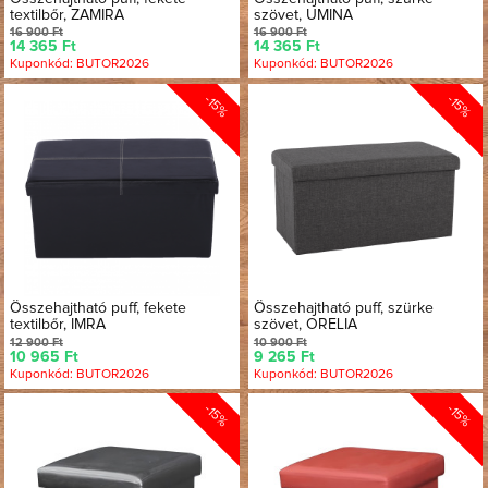
textilbőr, ZAMIRA
szövet, UMINA
16 900 Ft
16 900 Ft
14 365 Ft
14 365 Ft
Kuponkód: BUTOR2026
Kuponkód: BUTOR2026
-15%
-15%
Összehajtható puff, fekete
Összehajtható puff, szürke
textilbőr, IMRA
szövet, ORELIA
12 900 Ft
10 900 Ft
10 965 Ft
9 265 Ft
Kuponkód: BUTOR2026
Kuponkód: BUTOR2026
-15%
-15%