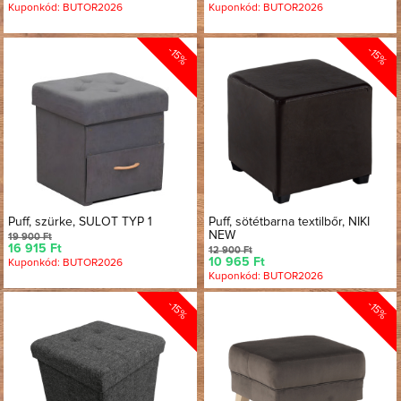
Kuponkód: BUTOR2026
Kuponkód: BUTOR2026
-15%
-15%
Puff, szürke, SULOT TYP 1
Puff, sötétbarna textilbőr, NIKI
NEW
19 900 Ft
16 915 Ft
12 900 Ft
10 965 Ft
Kuponkód: BUTOR2026
Kuponkód: BUTOR2026
-15%
-15%