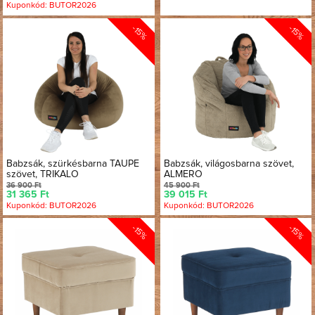
Kuponkód: BUTOR2026
-15%
-15%
Babzsák, szürkésbarna TAUPE
Babzsák, világosbarna szövet,
szövet, TRIKALO
ALMERO
36 900 Ft
45 900 Ft
31 365 Ft
39 015 Ft
Kuponkód: BUTOR2026
Kuponkód: BUTOR2026
-15%
-15%