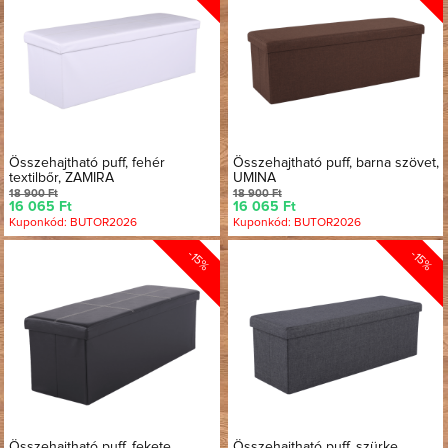
Összehajtható puff, fehér
Összehajtható puff, barna szövet,
textilbőr, ZAMIRA
UMINA
18 900 Ft
18 900 Ft
16 065 Ft
16 065 Ft
Kuponkód: BUTOR2026
Kuponkód: BUTOR2026
-15%
-15%
Összehajtható puff, fekete
Összehajtható puff, szürke