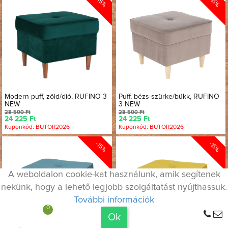
-15%
-15%
Modern puff, zöld/dió, RUFINO 3
Puff, bézs-szürke/bükk, RUFINO
NEW
3 NEW
28 500 Ft
28 500 Ft
24 225 Ft
24 225 Ft
Kuponkód: BUTOR2026
Kuponkód: BUTOR2026
-15%
-15%
A weboldalon cookie-kat használunk, amik segítenek
nekünk, hogy a lehető legjobb szolgáltatást nyújthassuk.
További információk
0
Maximum 9.900 Ft szállítási költség
Ok
A TELJES RENDELÉSRE!