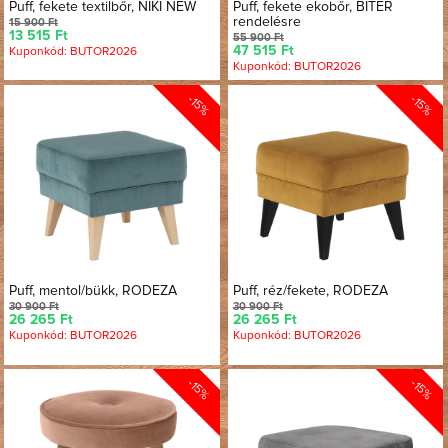
Puff, fekete textilbőr, NIKI NEW
Puff, fekete ekobőr, BITER
rendelésre
15 900 Ft
13 515 Ft
55 900 Ft
47 515 Ft
Kuponkód: BUTOR2026
Kuponkód: BUTOR2026
-15%
-15%
Puff, mentol/bükk, RODEZA
Puff, réz/fekete, RODEZA
30 900 Ft
30 900 Ft
26 265 Ft
26 265 Ft
Kuponkód: BUTOR2026
Kuponkód: BUTOR2026
-15%
-15%