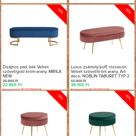
-15%
-15%
Dizájnos pad, kék Velvet
Luxus zsámoly/puff, rózsaszín
szövet/gold króm-arany, MIRILA
Velvet szövet/króm arany, Art-
NEW
deco, NOBLIN TABURET TYP 2
26 900 Ft
44 900 Ft
22 865 Ft
38 165 Ft
Kuponkód: BUTOR2026
Kuponkód: BUTOR2026
-15%
-15%