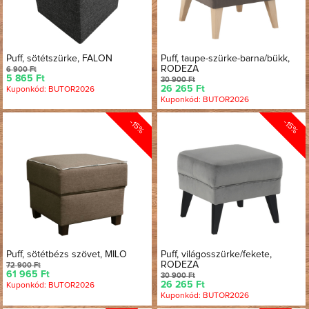
Puff, sötétszürke, FALON
Puff, taupe-szürke-barna/bükk,
RODEZA
6 900 Ft
5 865 Ft
30 900 Ft
26 265 Ft
Kuponkód: BUTOR2026
Kuponkód: BUTOR2026
-15%
-15%
Puff, sötétbézs szövet, MILO
Puff, világosszürke/fekete,
RODEZA
72 900 Ft
61 965 Ft
30 900 Ft
26 265 Ft
Kuponkód: BUTOR2026
Kuponkód: BUTOR2026