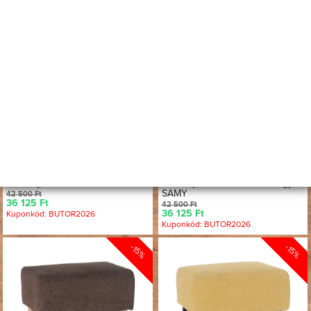
Több
Több
színben
színben
-15%
-15%
Zsámoly, szürke/fekete, SAMY
Zsámoly, fáradt rózsaszín/tölgy,
SAMY
42 500 Ft
36 125 Ft
42 500 Ft
36 125 Ft
Kuponkód: BUTOR2026
Kuponkód: BUTOR2026
-15%
-15%