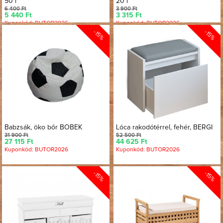
50 l
20 l
6 400 Ft
3 900 Ft
5 440 Ft
3 315 Ft
Kuponkód: BUTOR2026
Kuponkód: BUTOR2026
-15%
-15%
Babzsák, öko bőr BOBEK
Lóca rakodótérrel, fehér, BERGI
31 900 Ft
52 500 Ft
27 115 Ft
44 625 Ft
Kuponkód: BUTOR2026
Kuponkód: BUTOR2026
-15%
-15%