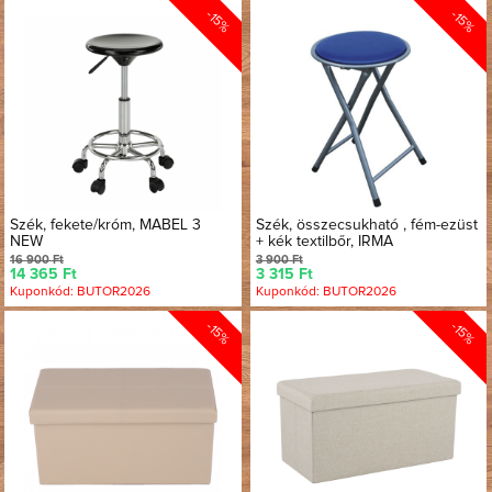
-15%
-15%
Szék, fekete/króm, MABEL 3
Szék, összecsukható , fém-ezüst
NEW
+ kék textilbőr, IRMA
16 900 Ft
3 900 Ft
14 365 Ft
3 315 Ft
Kuponkód: BUTOR2026
Kuponkód: BUTOR2026
-15%
-15%