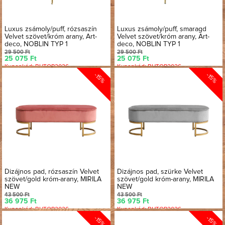
Luxus zsámoly/puff, rózsaszín
Luxus zsámoly/puff, smaragd
Velvet szövet/króm arany, Art-
Velvet szövet/króm arany, Art-
deco, NOBLIN TYP 1
deco, NOBLIN TYP 1
29 500 Ft
29 500 Ft
25 075 Ft
25 075 Ft
Kuponkód: BUTOR2026
Kuponkód: BUTOR2026
-15%
-15%
Dizájnos pad, rózsaszín Velvet
Dizájnos pad, szürke Velvet
szövet/gold króm-arany, MIRILA
szövet/gold króm-arany, MIRILA
NEW
NEW
43 500 Ft
43 500 Ft
36 975 Ft
36 975 Ft
Kuponkód: BUTOR2026
Kuponkód: BUTOR2026
-15%
-15%