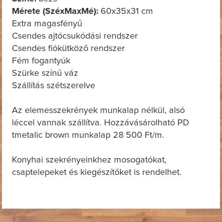
Mérete (SzéxMaxMé):
60x35x31 cm
Extra magasfényű
Csendes ajtócsukódási rendszer
Csendes fiókütköző rendszer
Fém fogantyúk
Szürke színű váz
Szállítás szétszerelve
Az elemesszekrények munkalap nélkül, alsó
léccel vannak szállítva. Hozzávásárolható PD
tmetalic brown munkalap 28 500 Ft/m.
Konyhai szekrényeinkhez mosogatókat,
csaptelepeket és kiegészítőket is rendelhet.