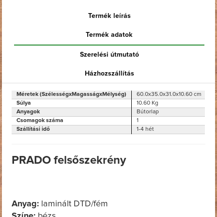
Termék leírás
Termék adatok
Szerelési útmutató
Házhozszállítás
Méretek (SzélességxMagasságxMélység)
60.0x35.0x31.0x10.60 cm
Súlya
10.60 Kg
Anyagok
Bútorlap
Csomagok száma
1
Szállítási idő
1-4 hét
PRADO felsőszekrény
Anyag:
laminált DTD/fém
Színe:
bézs