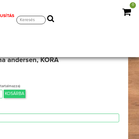
0
RUSÍTÁS
na andersen, KORA
 tartalmazza)
KOSÁRBA