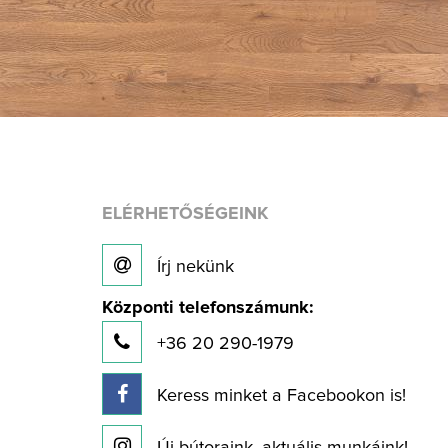
ELÉRHETŐSÉGEINK
Írj nekünk
Központi telefonszámunk:
+36 20 290-1979
Keress minket a Facebookon is!
Új bútoraink, aktuális munkáink!