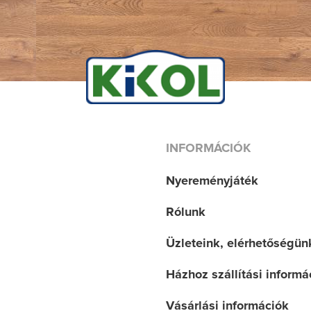
INFORMÁCIÓK
Nyereményjáték
Rólunk
Üzleteink, elérhetőségün
Házhoz szállítási informá
Vásárlási információk