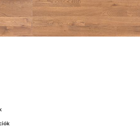
k
ciók