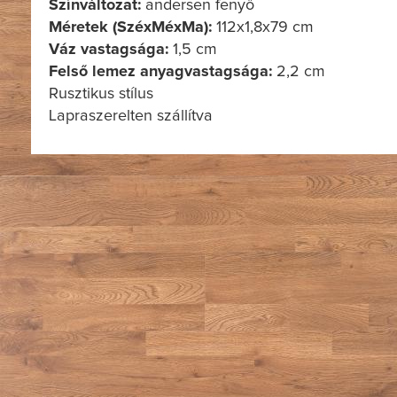
Színváltozat:
andersen fenyő
Méretek (SzéxMéxMa):
112x1,8x79 cm
Váz vastagsága:
1,5 cm
Felső lemez anyagvastagsága:
2,2 cm
Rusztikus stílus
Lapraszerelten szállítva