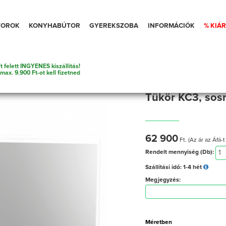
TOROK
KONYHABÚTOR
GYEREKSZOBA
INFORMÁCIÓK
% KIÁ
t felett INGYENES kiszállítás!
Tükrök
tek
 max. 9.900 Ft-ot kell fizetned
Tükör KC3, sos
62 900
Ft. (Az ár az Áfá-t
Rendelt mennyiség (Db):
Szállítási idő:
1-4 hét
Megjegyzés:
Méretben