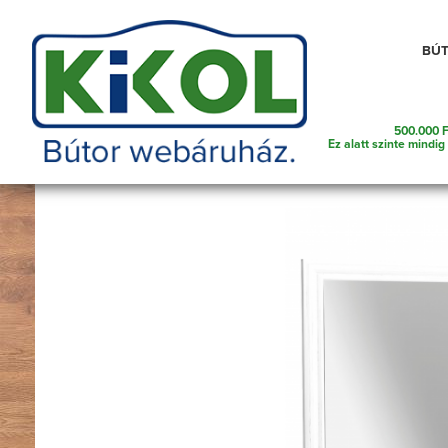
Telefonszám amin szükség esetén kereshetünk
BÚ
500.000 F
Főoldal
Bútorok
Lakberendezés és ajándék ötle
Ez alatt szinte mindig