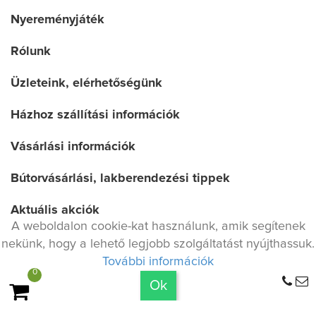
Nyereményjáték
Rólunk
Üzleteink, elérhetőségünk
Házhoz szállítási információk
Vásárlási információk
Bútorvásárlási, lakberendezési tippek
Aktuális akciók
A weboldalon cookie-kat használunk, amik segítenek
Jogi nyilatkozat
nekünk, hogy a lehető legjobb szolgáltatást nyújthassuk.
További információk
Adatvédelmi irányelv
0
Maximum 9.900 Ft szállítási költség
Ok
A TELJES RENDELÉSRE!
© 2017 Minden jog fenntartva
kikol.hu . Made