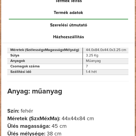
Termék leírás
Termék adatok
Szerelési útmutató
Házhozszállítás
Méretek (SzélességxMagasságxMélység)
44.0x84.0x44.0x3.25 cm
Súlya
3.25 Kg
Anyagok
Műanyag
Csomagok száma
7
Szállítási idő
1-4 hét
Anyag: műanyag
Szín:
fehér
Méretek (SzxMéxMa):
44x44x84 cm
Ülés magassága:
45 cm
Ülés mélysége:
38 cm