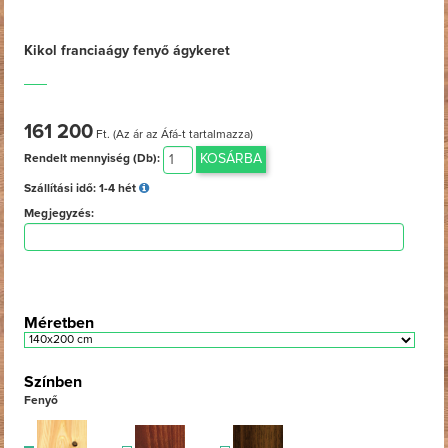
Kikol franciaágy fenyő ágykeret
161 200
Ft. (Az ár az Áfá-t tartalmazza)
KOSÁRBA
Rendelt mennyiség (Db):
Szállítási idő:
1-4 hét
Megjegyzés:
Méretben
Színben
Fenyő