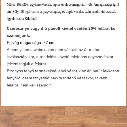
Méret: 168x208, ágykeret+borda, lapraszerelt csomagolás: 4 db. Anyagvastagság: 3
cm. Súly: 58 kg.3 cm-es anyagvastagság és dupla vasalat, ezért rendkívül masszív
ágyak csak a Kikolnál!
Cseresznye vagy dió pácolt kivitel esetén 20% felárat kell
számoljunk.
Fejvég magassága: 87 cm
Amennyiben a weboldalon nem változik az ár a pác
kiválasztásakor, a rendelést követő telefonos egyeztetéskor
jelezni fogjuk a felárat.
Bizonyos fenyő termékeknél ahol változik az ár, natúr lakkozott
fenyőről cseresznye/dió pác-ra történő váltáskor, további
felárral nem kell számolni.