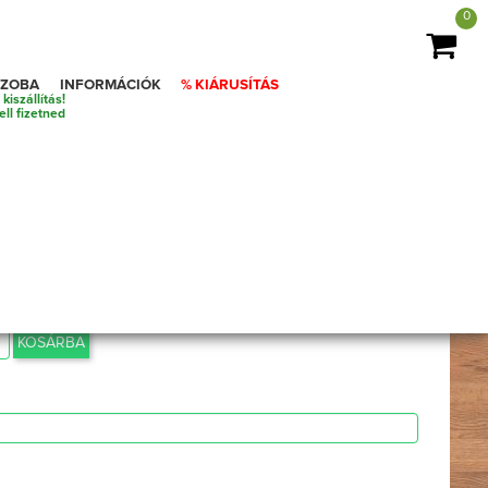
0
SZOBA
INFORMÁCIÓK
% KIÁRUSÍTÁS
iszállítás!
ell fizetned
matrac Best Dream
 tartalmazza)
KOSÁRBA