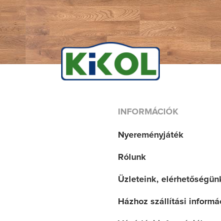
INFORMÁCIÓK
Nyereményjáték
Rólunk
Üzleteink, elérhetőségün
Házhoz szállítási informá