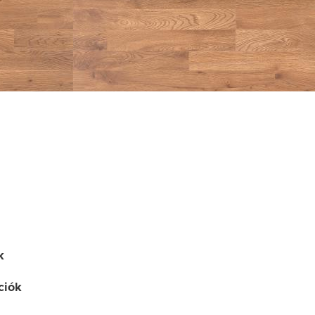
k
ciók