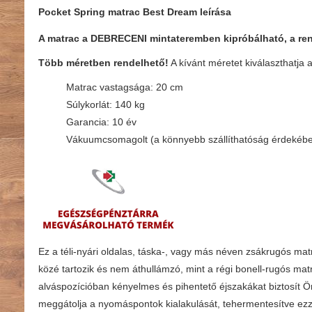
Pocket Spring matrac Best Dream leírása
A matrac a DEBRECENI mintateremben kipróbálható, a ren
Több méretben rendelhető!
A kívánt méretet kiválaszthatja
Matrac vastagsága: 20 cm
Súlykorlát: 140 kg
Garancia: 10 év
Vákuumcsomagolt (a könnyebb szállíthatóság érdekéb
Ez a téli-nyári oldalas, táska-, vagy más néven zsákrugós ma
közé tartozik és nem áthullámzó, mint a régi bonell-rugós ma
alváspozícióban kényelmes és pihentető éjszakákat biztosít Ö
meggátolja a nyomáspontok kialakulását, tehermentesítve ezze