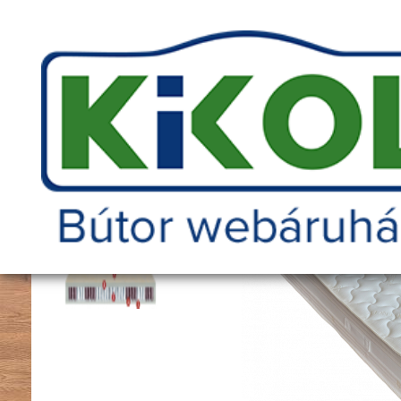
Telefonszám amin szükség esetén kereshetünk
Matrac
Főoldal
Bútorok
Hálószoba bútor