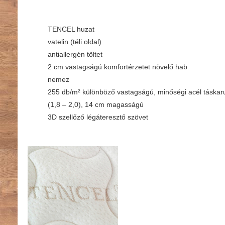
TENCEL huzat
vatelin (téli oldal)
antiallergén töltet
2 cm vastagságú komfortérzetet növelő hab
nemez
255 db/m² különböző vastagságú, minőségi acél táskar
(1,8 – 2,0), 14 cm magasságú
3D szellőző légáteresztő szövet