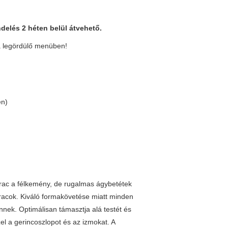
delés 2 héten belül átvehető.
 a legördülő menüben!
en)
trac a félkemény, de rugalmas ágybetétek
tracok. Kiváló formakövetése miatt minden
nnek. Optimálisan támasztja alá testét és
l a gerincoszlopot és az izmokat. A