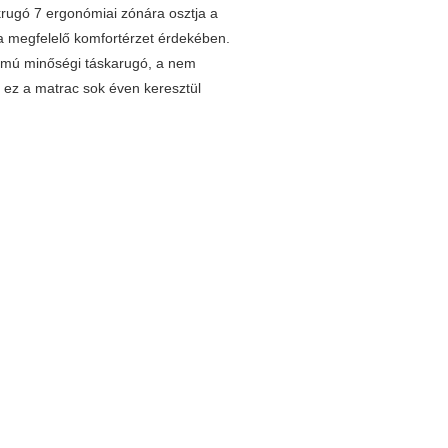
rugó 7 ergonómiai zónára osztja a
a megfelelő komfortérzet érdekében.
zámú minőségi táskarugó, a nem
n ez a matrac sok éven keresztül