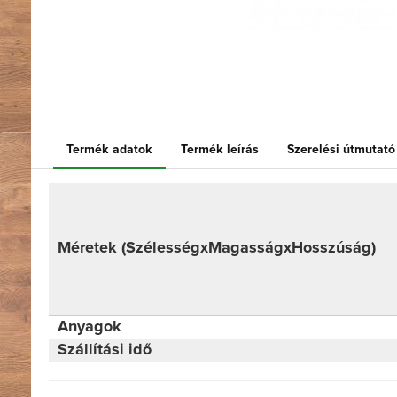
Termék adatok
Termék leírás
Szerelési útmutató
Méretek (SzélességxMagasságxHosszúság)
Anyagok
Szállítási idő