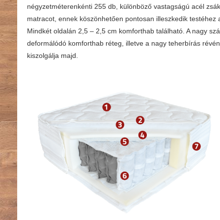
négyzetméterenkénti 255 db, különböző vastagságú acél zsák
matracot, ennek köszönhetően pontosan illeszkedik testéhez 
Mindkét oldalán 2,5 – 2,5 cm komforthab található. A nagy s
deformálódó komforthab réteg, illetve a nagy teherbírás révé
kiszolgálja majd.