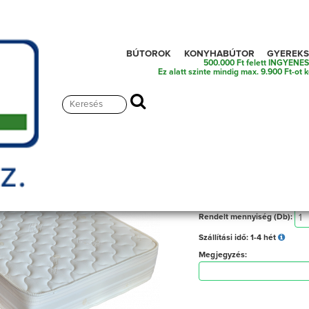
BÚTOROK
KONYHABÚTOR
GYEREK
500.000 Ft felett INGYENES k
Ez alatt szinte mindig max. 9.900 Ft-ot k
Pocket Spring 
98 000
Ft. (Az ár az Áfá-t
Rendelt mennyiség (Db):
Szállítási idő:
1-4 hét
Megjegyzés: