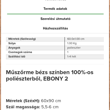
Termék adatok
Szerelési útmutató
Házhozszállítás
Méretek (Szélesség)
60.0x1.00 cm
Súlya
1.00 Kg
Anyagok
polieszter
Csomagok száma
1
Szállítási idő
1-4 hét
Műszőrme bézs színben 100%-os
poliészterből, EBONY 2
Méretek (SzéxH):
60x90 cm
Szál magassága:
5,5-6 cm