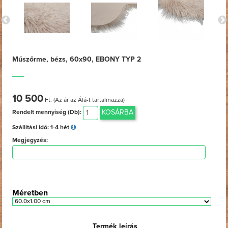
Műszőrme, bézs, 60x90, EBONY TYP 2
10 500
Ft. (Az ár az Áfá-t tartalmazza)
KOSÁRBA
Rendelt mennyiség (Db):
Szállítási idő:
1-4 hét
Megjegyzés:
Méretben
Termék leírás