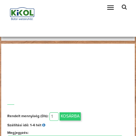
Telefonszám amin szükség esetén kereshetünk
Toggle
navigation
Főoldal
Bútorok
KOSÁRBA
Rendelt mennyiség (Db):
Szállítási idő:
1-4 hét
Megjegyzés: