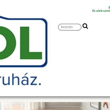
5
Ez alatt szin
ontessori ágyak
Montessori ház
164 700
Ft. (Az ár az Áfá
Rendelt mennyiség (Db):
Szállítási idő:
1-4 hét
Megjegyzés: