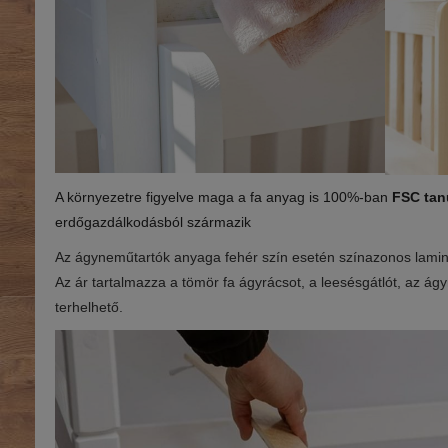
A környezetre figyelve maga a fa anyag is 1
00%-ban
FSC tan
erdőgazdálkodásból származik
Az ágyneműtartók anyaga fehér szín esetén színazonos laminál
Az ár tartalmazza a tömör fa ágyrácsot, a leesésgátlót, az ág
terhelhető.