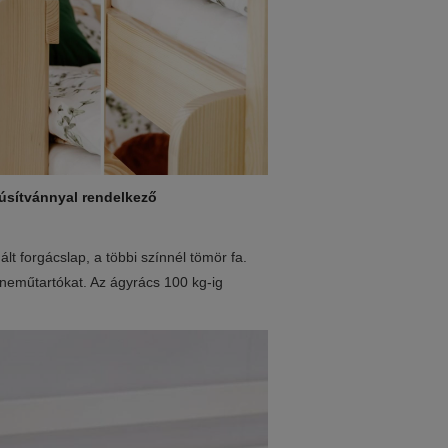
úsítvánnyal rendelkező
t forgácslap, a többi színnél tömör fa.
yneműtartókat. Az ágyrács 100 kg-ig