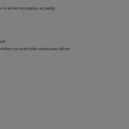
on ki és be mozoghat, ez pedig
ned!
enében és kicsit több várakozási idővel,