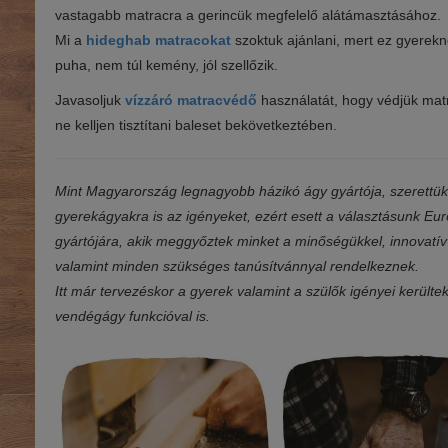
vastagabb matracra a gerincük megfelelő alátámasztásához.
Mi a
hideghab matracokat
szoktuk ajánlani, mert ez gyerekne
puha, nem túl kemény, jól szellőzik.
Javasoljuk
vízzáró matracvédő
használatát, hogy védjük mat
ne kelljen tisztítani baleset bekövetkeztében.
Mint Magyarország legnagyobb házikó ágy gyártója, szerettük 
gyerekágyakra is az igényeket, ezért esett a választásunk E
gyártójára, akik meggyőztek minket a minőségükkel, innovatív
valamint minden szükséges tanúsítvánnyal rendelkeznek.
Itt már tervezéskor a gyerek valamint a szülők igényei került
vendégágy funkcióval is.