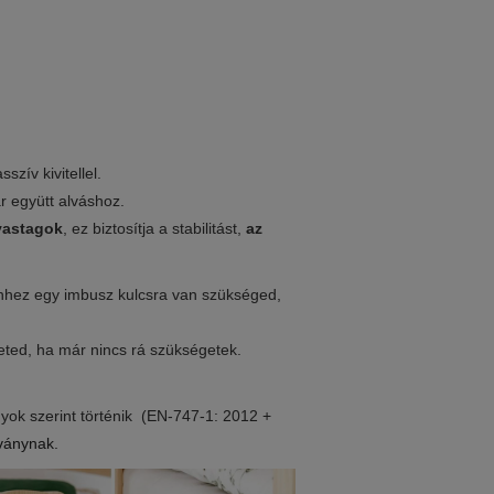
szív kivitellel.
 együtt alváshoz.
 vastagok
, ez biztosítja a stabilitást,
az
hhez egy imbusz kulcsra van szükséged,
heted, ha már nincs rá szükségetek.
yok szerint történik
(EN-747-1: 2012 +
ványnak.