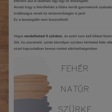
ellenére alul is található egy-egy fix leesésgátló.
Amiatt hogy a fekvőfelület a földre került gyermekünk szabad
önállóságra neveli és alvásminőségén is javít.
Ez a leesésgátló nem leszerelhető.
Végre
rendelheted 4 színben
, és ezért nem kell többet fizet
Sőt, ha szeretnéd, szinte bármilyen színben kérheted felár ell
ezzel kapcsolatban keress minket elérhetőségeinken.