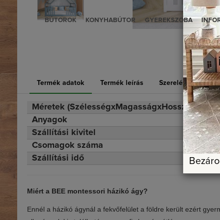
BÚTOROK
KONYHABÚTOR
GYEREKSZOBA
INFO
Termék adatok
Termék leírás
Szerelési útmutató
Méretek (SzélességxMagasságxHosszúság)
Anyagok
Szállítási kivitel
Csomagok száma
Szállítási idő
Bezár
Miért a BEE montessori házikó ágy?
Ennél a házikó ágynál a fekvőfelület a földre került ezért gy