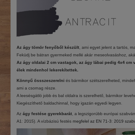
Az ágy tömör fenyőből készült
, ami egyet jelent a tartós, mas
Feküdj be bátran gyermeked mellé akár meseolvasáshoz, akár
Az ágy oldalai 2 cm vastagok, az ágy lábai pedig 4x4 cm
élek mindenhol lekerekítettek.
Könnyű össszeszerelni
és bármikor szétszerelheted, minde
ami a csomag része.
A leesésgátló jobb és bal oldalra is szerelhető, bármikor leve
Kiegészíthető baldachinnal, hogy igazán egyedi legyen.
Az
ágy festése gyerekbarát
, a legszigorúbb európai szabván
A1: 2015). A vízbázisú festés
megfelel az
EN 71-3: 2019 szab