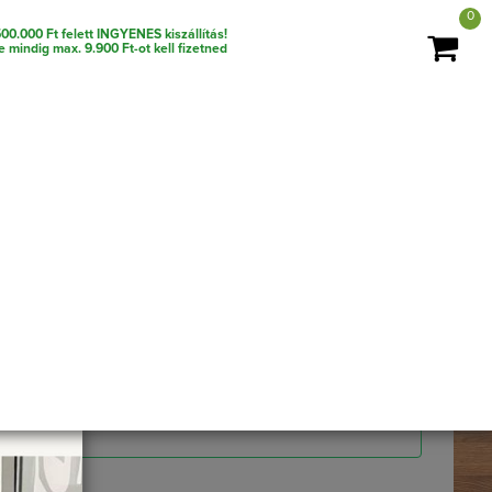
0
00.000 Ft felett INGYENES kiszállítás!
te mindig max. 9.900 Ft-ot kell fizetned
ikó ágy BEE
-t tartalmazza)
KOSÁRBA