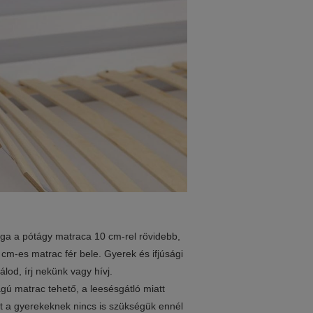
a a pótágy matraca 10 cm-rel rövidebb,
cm-es matrac fér bele. Gyerek és ifjúsági
od, írj nekünk vagy hívj.
gú matrac tehető, a leesésgátló miatt
t a gyerekeknek nincs is szükségük ennél