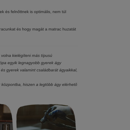
k és felnőttnek is optimális, nem túl
racunkat és hogy magát a matrac huzatát
volna kielégíteni más típusú
urópa egyik legnagyobb gyerek ágy
 és gyerek valamint családbarát ágyaikkal,
ek központba, hiszen a legtöbb ágy elérhető