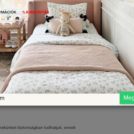
RMÁCIÓK
% KIÁRUSÍTÁS
Méretben
Színek
Fehér
Natúr
Házhozszállítás
Választható méretek
80x180 cm (184x188x87 cm) (
80x190 cm (184x198x87 cm) (
80x148x180 cm
80x200 cm (184x208x87 cm)
Fenyő
90x180 cm (184x188x97 cm) 
Lapraszerelt
90x190 cm (184x198x97 cm) 
3
1-4 hét
Me
om
ermekünket biztonságban tudhatjuk, ennek