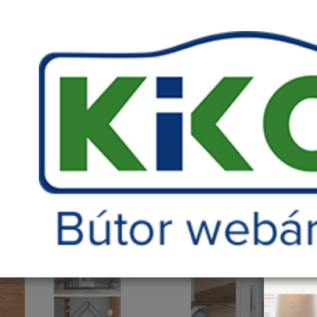
Telefonszám amin szükség esetén kereshetünk
M
Főoldal
Bútorok
Baba- és gyerekszoba bútor