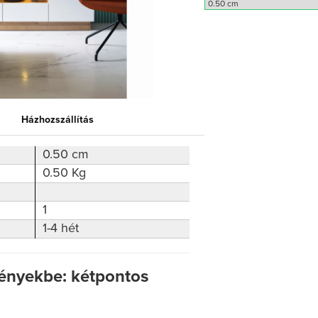
Házhozszállítás
0.50 cm
0.50 Kg
1
1-4 hét
krényekbe: kétpontos