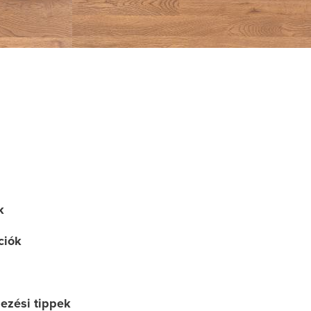
k
ciók
dezési tippek