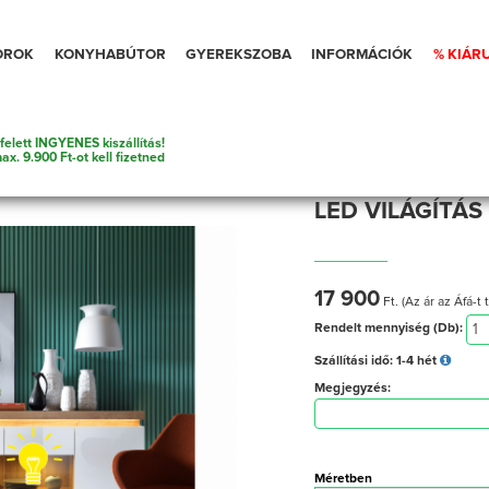
OROK
KONYHABÚTOR
GYEREKSZOBA
INFORMÁCIÓK
% KIÁR
felett INGYENES kiszállítás!
Lámpák
tek
ax. 9.900 Ft-ot kell fizetned
LED VILÁGÍTÁ
17 900
Ft. (Az ár az Áfá-t 
Rendelt mennyiség (Db):
Szállítási idő:
1-4 hét
Megjegyzés:
Méretben