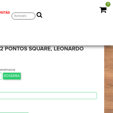
0
USÍTÁS
S 2 PONTOS SQUARE, LEONARDO
tartalmazza)
KOSÁRBA