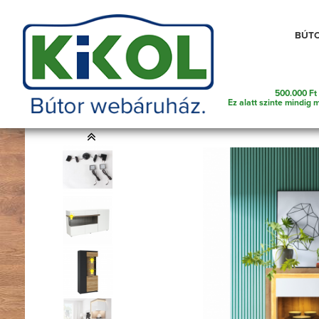
Telefonszám amin szükség esetén kereshetünk
BÚT
500.000 Ft 
Főoldal
Bútorok
Lakberendezés és ajándék ötle
Ez alatt szinte mindig m