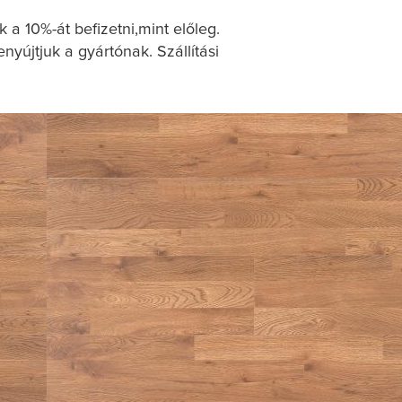
a 10%-át befizetni,mint előleg.
yújtjuk a gyártónak. Szállítási