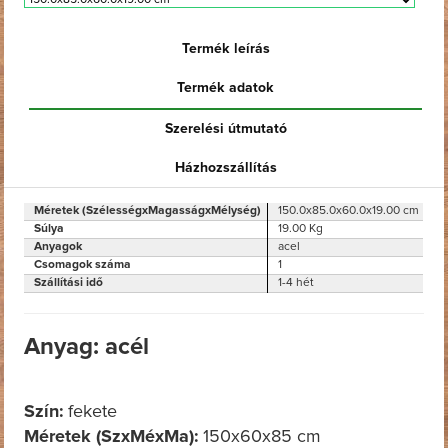
Termék leírás
Termék adatok
Szerelési útmutató
Házhozszállítás
Méretek (SzélességxMagasságxMélység)
150.0x85.0x60.0x19.00 cm
Súlya
19.00 Kg
Anyagok
acel
Csomagok száma
1
Szállítási idő
1-4 hét
Anyag: acél
Szín:
fekete
Méretek (SzxMéxMa):
150x60x85 cm