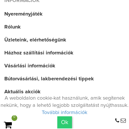
INFORMÁCIÓK
Nyereményjáték
Rólunk
Üzleteink, elérhetőségünk
Házhoz szállítási információk
Vásárlási információk
Bútorvásárlási, lakberendezési tippek
Aktuális akciók
A weboldalon cookie-kat használunk, amik segítenek
Jogi nyilatkozat
nekünk, hogy a lehető legjobb szolgáltatást nyújthassuk.
További információk
0
Adatvédelmi irányelv
Maximum 9.900 Ft szállítási költség
Ok
A TELJES RENDELÉSRE!