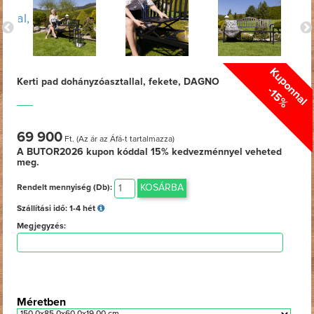
Kuponnal
Kerti pad dohányzóasztallal, fekete, DAGNO
-15%
69 900
Ft. (Az ár az Áfá-t tartalmazza)
A BUTOR2026 kupon kóddal
15%
kedvezménnyel veheted
meg.
KOSÁRBA
Rendelt mennyiség (Db):
Szállítási idő:
1-4 hét
Megjegyzés:
Méretben