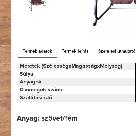
Termék adatok
Termék leírás
Szerelési útmutató
Méretek (SzélességxMagasságxMélység)
Súlya
Anyagok
Csomagok száma
Szállítási idő
Anyag: szövet/fém