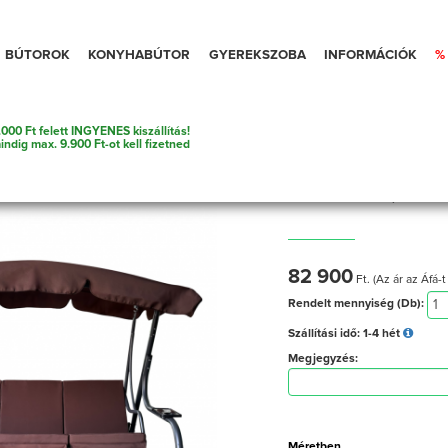
BÚTOROK
KONYHABÚTOR
GYEREKSZOBA
INFORMÁCIÓK
%
000 Ft felett INGYENES kiszállítás!
gőfotel
mindig max. 9.900 Ft-ot kell fizetned
Kerti hinta, ba
82 900
Ft. (Az ár az Áfá-t
Rendelt mennyiség (Db):
Szállítási idő:
1-4 hét
Megjegyzés:
Méretben