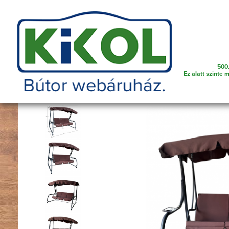
Telefonszám amin szükség esetén kereshetünk
500.
Függőágy, füg
Főoldal
Bútorok
Kerti bútor
Ez alatt szinte 