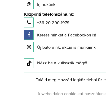
Írj nekünk
Központi telefonszámunk:
+36 20 290-1979
Keress minket a Facebookon is!
Új bútoraink, aktuális munkáink!
Nézz be a kulisszák mögé!
Találd meg Hozzád legközelebbi üzle
A weboldalon cookie-kat használunk,
© 2017 Minden jog fenntartva
kikol.hu .