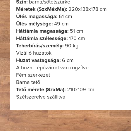
Szín:
barna/sötétszürke
Méretek (SzxMéxMa):
220x138x178 cm
Ülés magassága:
61 cm
Ülés mélysége:
49 cm
Háttámla magassága:
51 cm
Háttámla szélessége:
170 cm
Teherbírás/személy:
90 kg
Vízálló huzatok
Huzat vastagsága:
6 cm
A huzat tépőzárral van rögzítve
Fém szerkezet
Barna tető
Tető mérete (SzxMa):
210x109 cm
Szétszerelve szállítva