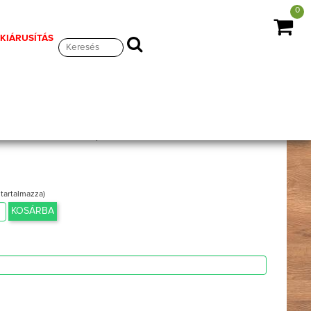
0
 KIÁRUSÍTÁS
rna/sötétszürke, EILANA
 tartalmazza)
KOSÁRBA