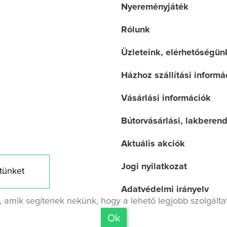
Nyereményjáték
Rólunk
Üzleteink, elérhetőségün
Házhoz szállítási informá
Vásárlási információk
Bútorvásárlási, lakberen
Aktuális akciók
Jogi nyilatkozat
tünket
Adatvédelmi irányelv
 amik segítenek nekünk, hogy a lehető legjobb szolgáltat
 Made by
Mandsol.com
Ok