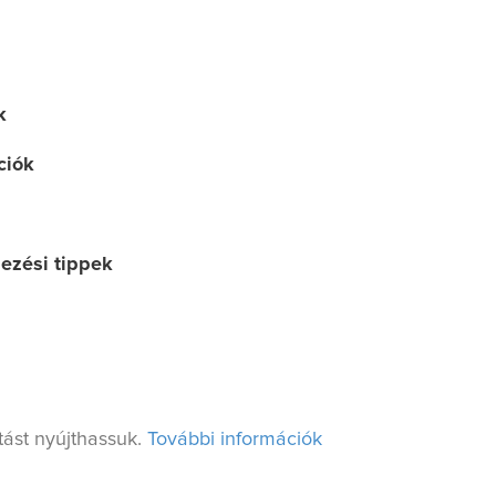
k
ciók
dezési tippek
ást nyújthassuk.
További információk