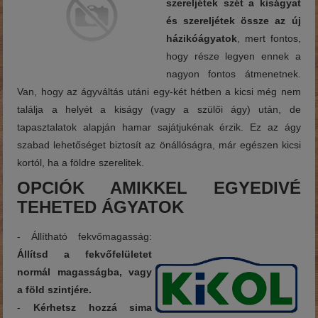
szereljétek szét a kiságyat
és szereljétek össze az új
házikóágyatok
, mert fontos,
hogy része legyen ennek a
nagyon fontos átmenetnek.
Van, hogy az ágyváltás utáni egy-két hétben a kicsi még nem
találja a helyét a kiságy (vagy a szülői ágy) után, de
tapasztalatok alapján hamar sajátjukénak érzik. Ez az ágy
szabad lehetőséget biztosít az önállóságra, már egészen kicsi
kortól, ha a földre szerelitek.
OPCIÓK AMIKKEL EGYEDIVÉ
TEHETED ÁGYATOK
- Állítható fekvőmagasság:
Állítsd a fekvőfelületet
normál magasságba, vagy
a föld szintjére.
-
Kérhetsz hozzá sima