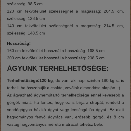
szélesség: 98.5 cm
120 cm fekvőfelület szélességnél a magasság: 204.5 cm,
szélesség: 128.5 cm
140 cm fekvőfelület szélességnél a magasság: 214.5 cm,
szélesség: 148.5 cm
Hosszúság:
160 cm fekvőfelület hossznál a hosszúság: 168.5 cm
200 cm fekvőfelület hossznál a hosszúság: 208.5 cm
ÁGYUNK TERHELHETŐSÉGE:
Terhelhetősége:120 kg
, de van, aki napi szinten 180 kg-ra is
terheli, ha összebújik a család, vevőink elmondása alapján. :)
Az ágyazható ágyneműtartó terhelhetősége ennél kevesebb a
görgők miatt. Ha fontos, hogy ez is bírja a strapát, rendeld a
vendégágyas házikó ágyat vagy leesésgátlós ágyat. Ez alatt
hagyományos fenyő ágyrács van, erősebb görgő, és 8 cm
vastag hagyományos méretű matracot tehetsz bele.