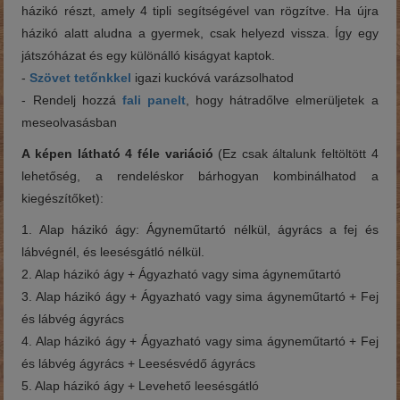
házikó részt, amely 4 tipli segítségével van rögzítve. Ha újra
házikó alatt aludna a gyermek, csak helyezd vissza.
Így egy
játszóházat és egy különálló kiságyat kaptok.
-
Szövet tetőnkkel
igazi kuckóvá varázsolhatod
- Rendelj hozzá
fali panelt
, hogy hátradőlve elmerüljetek a
meseolvasásban
A képen látható 4 féle variáció
(Ez csak általunk feltöltött 4
lehetőség, a rendeléskor bárhogyan kombinálhatod a
kiegészítőket):
1. Alap házikó ágy: Ágyneműtartó nélkül, ágyrács a fej és
lábvégnél, és leesésgátló nélkül.
2. Alap házikó ágy + Ágyazható vagy sima ágyneműtartó
3. Alap házikó ágy + Ágyazható vagy sima ágyneműtartó + Fej
és lábvég ágyrács
4. Alap házikó ágy + Ágyazható vagy sima ágyneműtartó + Fej
és lábvég ágyrács + Leesésvédő ágyrács
5. Alap házikó ágy + Levehető leesésgátló