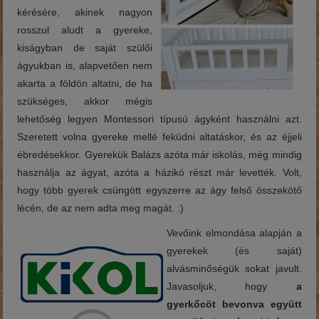
kérésére, akinek nagyon
rosszul aludt a gyereke,
kiságyban de saját szülői
ágyukban is, alapvetően nem
akarta a földön altatni, de ha
szükséges, akkor mégis
lehetőség legyen Montessori típusú ágyként használni azt.
Szeretett volna gyereke mellé feküdni altatáskor, és az éjjeli
ébredésekkor. Gyerekük Balázs azóta már iskolás, még mindig
használja az ágyat, azóta a házikó részt már levették. Volt,
hogy több gyerek csüngött egyszerre az ágy felső összekötő
lécén, de az nem adta meg magát. :)
Vevőink elmondása alapján a
gyerekek (és saját)
alvásminőségük sokat javult.
Javasoljuk, hogy
a
gyerkőcöt bevonva együtt