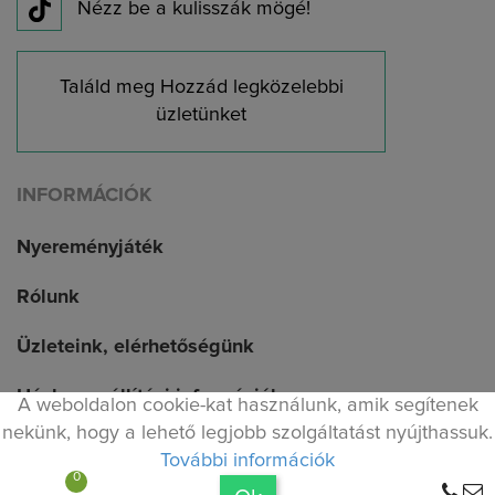
Nézz be a kulisszák mögé!
Találd meg Hozzád legközelebbi
üzletünket
INFORMÁCIÓK
Nyereményjáték
Rólunk
Üzleteink, elérhetőségünk
Házhoz szállítási információk
A weboldalon cookie-kat használunk, amik segítenek
nekünk, hogy a lehető legjobb szolgáltatást nyújthassuk.
Vásárlási információk
További információk
0
Maximum 9.900 Ft szállítási költség