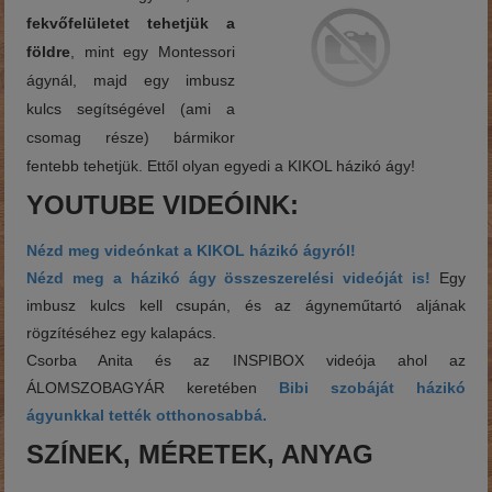
fekvőfelületet tehetjük a
földre
, mint egy Montessori
ágynál, majd egy imbusz
kulcs segítségével (ami a
csomag része) bármikor
fentebb tehetjük. Ettől olyan egyedi a KIKOL házikó ágy!
YOUTUBE VIDEÓINK:
Nézd meg videónkat a KIKOL házikó ágyról!
Nézd meg a házikó ágy összeszerelési videóját is!
Egy
imbusz kulcs kell csupán, és az ágyneműtartó aljának
rögzítéséhez egy kalapács.
Csorba Anita és az INSPIBOX videója ahol az
ÁLOMSZOBAGYÁR keretében
Bibi szobáját házikó
ágyunkkal tették otthonosabbá.
SZÍNEK, MÉRETEK, ANYAG