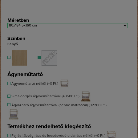
Méretben
Színben
Fenyő
Ágyneműtartó
Ágyneműtartó nélkül (+0 Ft.)
Sima görgős ágyneműtartóval (43500 Ft.)
Ágyazható ágyneműtartóval (benne matraccal) (82200 Ft.)
Termékhez rendelhető kiegészítő
Fej és lábvég rács és leesésvédő oldalrács nélkül (+0 Ft.)