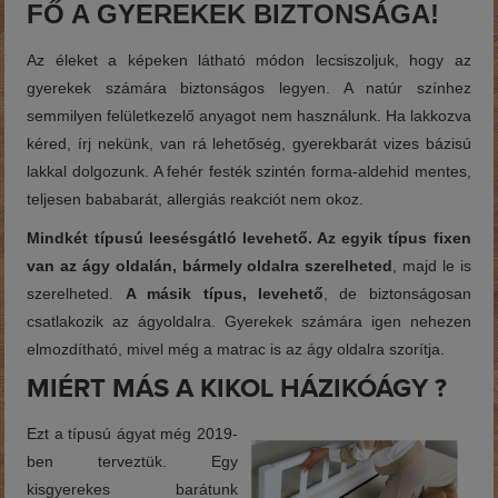
FŐ A GYEREKEK BIZTONSÁGA!
Az éleket a képeken látható módon lecsiszoljuk, hogy az
gyerekek számára biztonságos legyen. A natúr színhez
semmilyen felületkezelő anyagot nem használunk. Ha lakkozva
kéred, írj nekünk, van rá lehetőség, gyerekbarát vizes bázisú
lakkal dolgozunk. A fehér festék szintén forma-aldehid mentes,
teljesen bababarát, allergiás reakciót nem okoz.
Mindkét típusú leesésgátló levehető. Az egyik típus fixen
van az ágy oldalán, bármely oldalra szerelheted
, majd le is
szerelheted.
A másik típus, levehető
, de biztonságosan
csatlakozik az ágyoldalra. Gyerekek számára igen nehezen
elmozdítható, mivel még a matrac is az ágy oldalra szorítja.
MIÉRT MÁS A KIKOL HÁZIKÓÁGY ?
Ezt a típusú ágyat még 2019-
ben terveztük. Egy
kisgyerekes barátunk