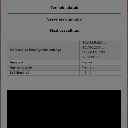
Termék adatok
Szerelési útmutató
Házhozszállítás
80x184.5x160 cm
90x190x200 cm
Méretek (SzélességxHosszúság)
140x214.5x200 cm
120x200 cm
Anyagok
Fenyő
Ágyneműtartó
Kérhető
Szállítási idő
1-8 hét