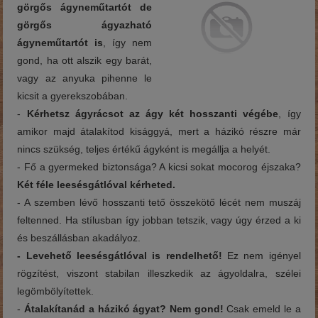
görgős ágyneműtartót de
görgős ágyazható
ágyneműtartót is
, így nem
gond, ha ott alszik egy barát,
vagy az anyuka pihenne le
kicsit a gyerekszobában.
-
Kérhetsz ágyrácsot az ágy két hosszanti végébe
, így
amikor majd átalakítod kisággyá, mert a házikó részre már
nincs szükség, teljes értékű ágyként is megállja a helyét.
- Fő a gyermeked biztonsága? A kicsi sokat mocorog éjszaka?
Két féle leesésgátlóval kérheted.
- A szemben lévő hosszanti tető összekötő lécét nem muszáj
feltenned. Ha stílusban így jobban tetszik, vagy úgy érzed a ki
és beszállásban akadályoz.
- Levehető leesésgátlóval is rendelhető!
Ez nem igényel
rögzítést, viszont stabilan illeszkedik az ágyoldalra, szélei
legömbölyítettek.
-
Átalakítanád a házikó ágyat? Nem gond!
Csak emeld le a