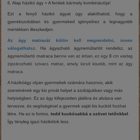
6. Alap házikó ágy + A fentiek bármely kombinációja!
Ezt a fenyő házikó ágyat úgy alakíthatod, hogy a
gyerekszobában és gyermeked igényeihez a legnagyobb
mértékben illeszkedjen.
Az ágy matracát külön kell megrendelni, innen
válogathatsz.
Ha ágyazható ágyneműtartót rendelsz, az
ágyneműtartó matraca be
nne van az árban, ez egy 8 cm vastag
zipzározható szivacs matrac, amely kicsit kisebb, mint az ágy
matraca.
A házikóágy olyan gyermekek számára hasznos, akik
szeretnének egy kis privát helyet a szobájukban vagy más
helyiségben. Ez az ágy kifejezetten játékra és alvásra van
tervezve, és segítségével a gyermek saját kis kuckót hozhat
létre. Ha ez is fontos,
tedd kuckósabbá a szövet tetőnkkel
.
Így tényleg igazi házikótok lesz.