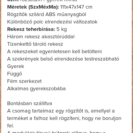
Méretek (SzxMéxMa):
111x47x147 cm
Rögzítők szilárd ABS műanyagból
Különböző polc elrendezési változatok
Rekesz teherbírása:
5 kg
Három rekesz akasztórúddal
Tizenkettő tároló rekesz
A rekeszeket egyenletesen kell betölteni
A szekrények belső elrendezése testreszabható
Gyerek
Függő
Fém szerkezet
Alkalmas gyerekszobába
Bontásban szállítva
A csomag tartalmaz egy rögzítőt is, amellyel a
terméket a falhoz kell rögzíteni, hogy ne boruljon
fel.