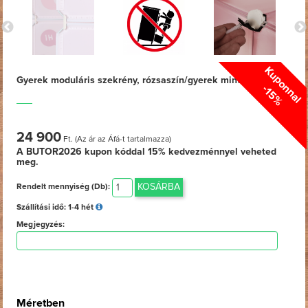
Kuponnal
Gyerek moduláris szekrény, rózsaszín/gyerek minta, NURMI
-15%
24 900
Ft. (Az ár az Áfá-t tartalmazza)
A BUTOR2026 kupon kóddal
15%
kedvezménnyel veheted
meg.
KOSÁRBA
Rendelt mennyiség (Db):
Szállítási idő:
1-4 hét
Megjegyzés:
Méretben