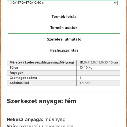
Termék leírás
Termék adatok
Szerelési útmutató
Házhozszállítás
Méretek (SzélességxMagasságxMélység)
111.0x147.0x47.0x10.40 cm
Súlya
10.40 Kg
Anyagok
Csomagok száma
1
Szállítási idő
1-4 hét
Szerkezet anyaga: fém
Rekesz anyaga:
műanyag
Szín:
rózsaszín / gyerek minta