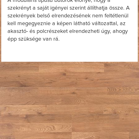
A moduláris típusú bútorok előnye, hogy a
szekrényt a saját igényei szerint állíthatja össze. A
szekrények belső elrendezésének nem feltétlenül
kell megegyeznie a képen látható változattal, az
akasztó- és polcrészeket elrendezheti úgy, ahogy
épp szüksége van rá.