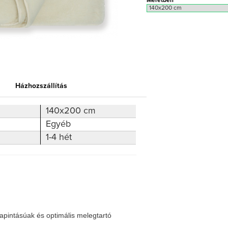
Méretben
Házhozszállítás
140x200 cm
Egyéb
1-4 hét
apintásúak és optimális melegtartó