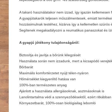
A takaró használatakor nem izzad, így igazán kellemesen f
A gyapjútakarók teljesen műszálmentesek, emiatt terméke
hozzásimulnak testéhez, kizárva így a kellemetlen szúrós é
Segítenek megakadályozni a reumatikus panaszokat és ízü
A gyapjú jótékony tulajdonságáról:
Biztosítja és javítja a bőrünk lélegzését
Használata során nem izzadunk, mert a kicsapódó verejték
Bőrbarát
Maximális komfortérzetet nyújt télen-nyáron
Hőmérséklet kiegyenlítő hatása van
100%-ban természetes anyag
Ajánlott a használata allergiásoknak, asztmásoknak is
Lanolintartalma védi a szennyeződésektől, ezért ritkábban 
Környezetbarát, 100%-osan biológiailag lebomló