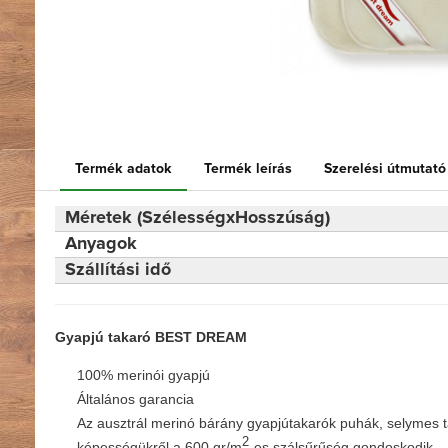
Termék adatok
Termék leírás
Szerelési útmutató
Méretek (SzélességxHosszúság)
Anyagok
Szállítási idő
Gyapjú takaró BEST DREAM
100% merinói gyapjú
Általános garancia
Az ausztrál merinó bárány gyapjútakarók puhák, selymes t
2
képességükről a 600 gr/m
-es szálsűrűség gondoskodik.