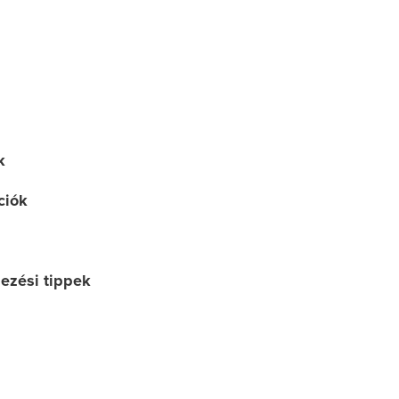
k
ciók
dezési tippek