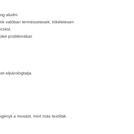
og aludni.
ink valóban természetesek, tökéletesen
rzést.
leti problémákat.
et elpárologtatja
igényli a mosást, mint más textíliák