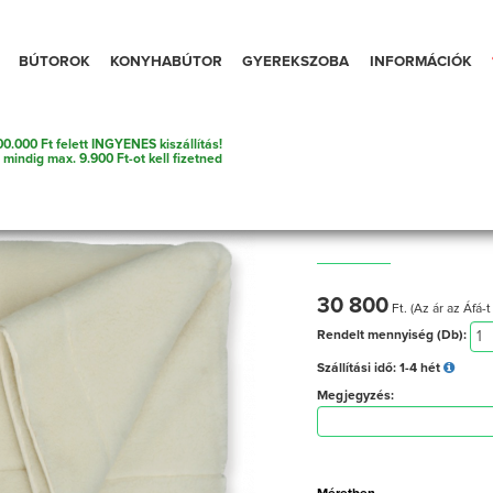
BÚTOROK
KONYHABÚTOR
GYEREKSZOBA
INFORMÁCIÓK
0.000 Ft felett INGYENES kiszállítás!
 kiegészítő
e mindig max. 9.900 Ft-ot kell fizetned
Gyapjú takaró
30 800
Ft. (Az ár az Áfá-t
Rendelt mennyiség (Db):
Szállítási idő:
1-4 hét
Megjegyzés: