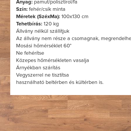
Anyag:
pamut/polisztirol/fa
Szín:
fehér/csík minta
Méretek (SzéxMa):
100x130 cm
Tehetbírás:
120 kg
Állvány nélkül szállítjuk
Az állvány nem része a csomagnak, megrendelhe
Mosási hőmérséklet 60°
Ne fehérítse
Közepes hőmérsékleten vasalja
Árnyékban szárítás
Vegyszerrel ne tisztítsa
használható beltérben és kültérben is.