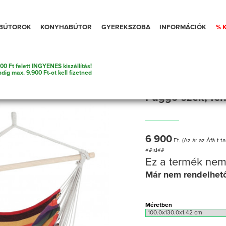
BÚTOROK
KONYHABÚTOR
GYEREKSZOBA
INFORMÁCIÓK
% 
00 Ft felett INGYENES kiszállítás!
gőfotel
ndig max. 9.900 Ft-ot kell fizetned
Függő szék, fe
6 900
Ft. (Az ár az Áfá-t t
##id##
Ez a termék nem
Már nem rendelhet
Méretben