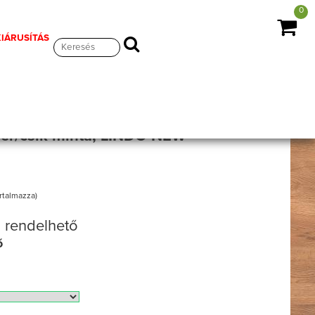
0
KIÁRUSÍTÁS
hér/csík minta, LINDO NEW
artalmazza)
 rendelhető
ő