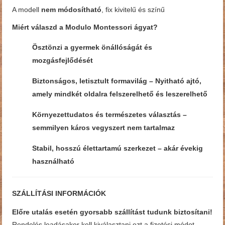
A modell
nem módosítható
, fix kivitelű és színű
Miért válaszd a Modulo Montessori ágyat?
Ösztönzi a gyermek
önállóságát és
mozgásfejlődését
Biztonságos, letisztult formavilág –
Nyitható ajtó,
amely mindkét oldalra felszerelhető és leszerelhető
Környezettudatos és természetes választás
–
semmilyen káros vegyszert nem tartalmaz
Stabil, hosszú élettartamú
szerkezet – akár évekig
használható
SZÁLLÍTÁSI INFORMÁCIÓK
Előre utalás esetén gyorsabb szállítást tudunk biztosítani!
Rendelés leadásakor kell kiválasztani ezt a fizetési módot.