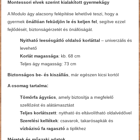
Montessori elvek szerint kialakított gyermekágy
A Modulo ágy alacsony felépítése lehetővé teszi, hogy a
gyermek
önállóan feküdjön le és keljen fel
, segítve ezzel
fejlődését, biztonságérzetét és önállóságát.
Nyitható leesésgátló oldalsó korláttal
– univerzális és
levehető
Korlát magassága
: kb. 68 cm
Teljes ágy magasság: 73 cm
Biztonságos be- és kiszállás
, már egészen kicsi kortól
A csomag tartalma:
Tömörfa ágyrács
, amely biztosítja a megfelelő
szellőzést és alátámasztást
Teljes korlátszett
: nyitható és eltávolítható oldalvédővel
Szerelési kellékek
: csavarok, takarósapkák és
vízbázisú fa ragasztó
a tiplikhez
Méretek és műszaki adatok