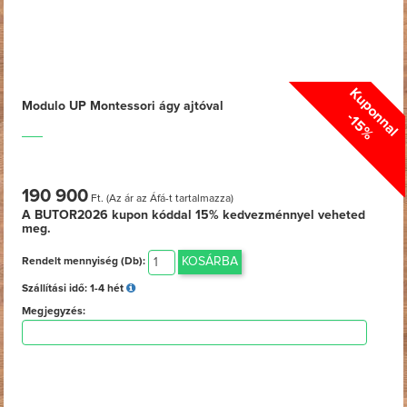
Kuponnal
Modulo UP Montessori ágy ajtóval
-15%
190 900
Ft. (Az ár az Áfá-t tartalmazza)
A BUTOR2026 kupon kóddal
15%
kedvezménnyel veheted
meg.
KOSÁRBA
Rendelt mennyiség (Db):
Szállítási idő:
1-4 hét
Megjegyzés: