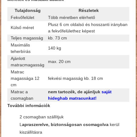
Tulajdonság
Részletek
Fekvőfelület
Több méretben elérhető
Plusz 6 cm oldalsó és hosszanti irányban
Külső méret
a fekvőfelülethez képest
Teljes magasság
kb. 73 cm
Maximális
140 kg
teherbírás
Ajánlott
max. 20 cm
matracmagasság
Matrac
magassága 12
fekvési magasság kb. 18 cm
cm
Matrac a
nem tartozék, de ajánljuk
saját
csomagban
hideghab matracunkat!
További információk
2 csomagban szállítjuk
L
apraszerelve, biztonságosan csomagolva
kerül
kiszállításra