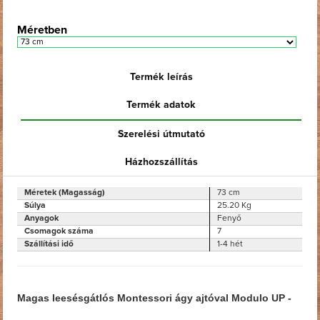
Méretben
Termék leírás
Termék adatok
Szerelési útmutató
Házhozszállítás
Méretek (Magasság)
73 cm
Súlya
25.20 Kg
Anyagok
Fenyő
Csomagok száma
7
Szállítási idő
1-4 hét
Magas leesésgátlós Montessori ágy ajtóval Modulo UP -