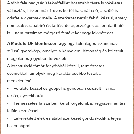
A több féle nagyságú fekvőfelület hosszabb távra is tökéletes
választás, hiszen már 1 éves kortól használható, a szülő is
odafér a gyermek mellé. A szerkezet
natúr fából
készül, amely
nemcsak strapabíró és tartós, de egészséges és fenntartható
is – nem tartalmaz mérgező festékeket vagy lakkréteget.
A Modulo UP Montessori ágy
egy különleges, skandináv
stílusú gyerekágy, amelyet a kényelem, biztonság és letisztult
megjelenés jegyében terveztek.
A konstrukció tömör fenyőfából készül, természetes
csomókkal, amelyek még karakteresebbé teszik a
megjelenését.
• Felülete kézzel és géppel is gondosan csiszolt – sima,
tartós, gyerekbarát.
• Természetes fa színben kerül forgalomba, vegyszermentes
felületkezeléssel.
• Lekerekített élek és stabil szerkezet gondoskodik a teljes
biztonságról.