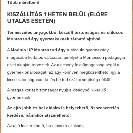
Több méretben!
KISZÁLLÍTÁS 1 HÉTEN BELÜL
(ELŐRE
UTALÁS ESETÉN)
Természetes anyagokból készült biztonságos és stílusos
Montessori ágy gyermekeknek zárható ajtóval
A
Modulo UP Montessori ágy
a Modulo gyermekágy
magasabb korlátos változata, amelyet a Montessori pedagógia
elvei alapján terveztek. Az alacsony fekvőmagasság segíti a
gyermek önállóságát: az ágy könnyen megközelíthető, így a
kicsi biztonságosan ki- és be tud szállni segítség nélkül.
A magas korlát biztonságot nyújt a kiságyból kikerülő
gyermeknek.
Az ajtó jobb és bal oldalra is helyezhető, összeszerelés
kérdése, bármikor átszerelhető!
Az ajtó leszerelhető, ha nincs rá szükség.