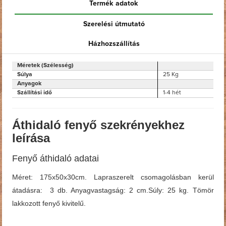
Termék adatok
Szerelési útmutató
Házhozszállítás
Méretek (Szélesség)
Súlya
25 Kg
Anyagok
Szállítási idő
1-4 hét
Áthidaló fenyő szekrényekhez
leírása
Fenyő áthidaló adatai
Méret: 175x50x30cm. Lapraszerelt csomagolásban kerül
átadásra: 3 db. Anyagvastagság: 2 cm.Súly: 25 kg. Tömör
lakkozott fenyő kivitelű.