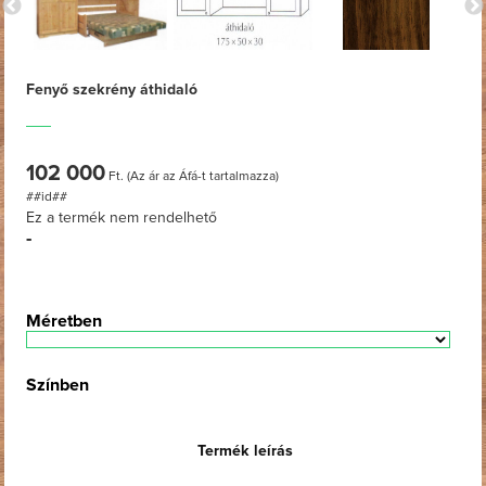
Fenyő szekrény áthidaló
102 000
Ft. (Az ár az Áfá-t tartalmazza)
##id##
Ez a termék nem rendelhető
-
Méretben
Színben
Termék leírás