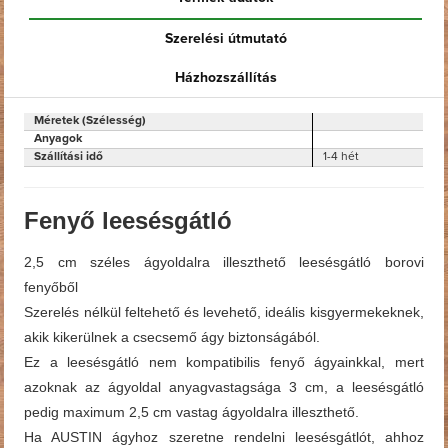
Szerelési útmutató
Házhozszállítás
Méretek (Szélesség)
Anyagok
Szállítási idő
1-4 hét
Fenyő leesésgátló
2,5 cm széles ágyoldalra illeszthető leesésgátló borovi
fenyőből
Szerelés nélkül feltehető és levehető, ideális kisgyermekeknek,
akik kikerülnek a csecsemő ágy biztonságából.
Ez a leesésgátló nem kompatibilis fenyő ágyainkkal, mert
azoknak az ágyoldal anyagvastagsága 3 cm, a leesésgátló
pedig maximum 2,5 cm vastag ágyoldalra illeszthető.
Ha AUSTIN ágyhoz szeretne rendelni leesésgátlót, ahhoz