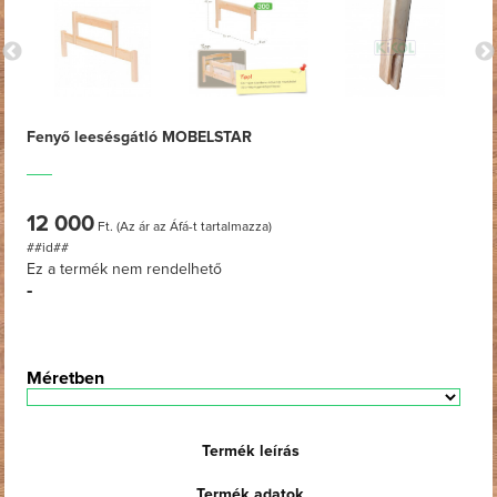
Fenyő leesésgátló MOBELSTAR
12 000
Ft. (Az ár az Áfá-t tartalmazza)
##id##
Ez a termék nem rendelhető
-
Méretben
Termék leírás
Termék adatok