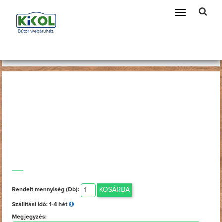
Telefonszám amin szükség esetén kereshetünk
Toggle
navigation
Főoldal
Bútorok
KOSÁRBA
Rendelt mennyiség (Db):
Szállítási idő:
1-4 hét
Megjegyzés: