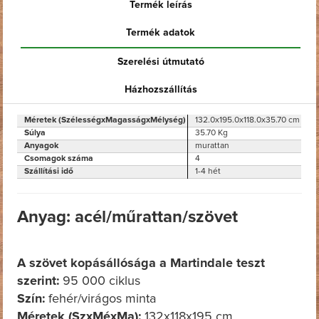
Termék leírás
Termék adatok
Szerelési útmutató
Házhozszállítás
Méretek (SzélességxMagasságxMélység)
132.0x195.0x118.0x35.70 cm
Súlya
35.70 Kg
Anyagok
murattan
Csomagok száma
4
Szállítási idő
1-4 hét
Anyag: acél/műrattan/szövet
A szövet kopásállósága a Martindale teszt
szerint:
95 000 ciklus
Szín:
fehér/virágos minta
Méretek (SzxMéxMa):
132x118x195 cm