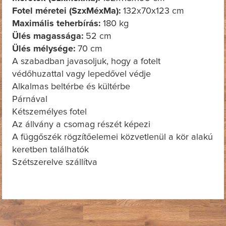
Fotel méretei (SzxMéxMa):
132x70x123 cm
Maximális teherbírás:
180 kg
Ülés magassága:
52 cm
Ülés mélysége:
70 cm
A szabadban javasoljuk, hogy a fotelt
védőhuzattal vagy lepedővel védje
Alkalmas beltérbe és kültérbe
Párnával
Kétszemélyes fotel
Az állvány a csomag részét képezi
A függőszék rögzítőelemei közvetlenül a kör alakú
keretben találhatók
Szétszerelve szállítva