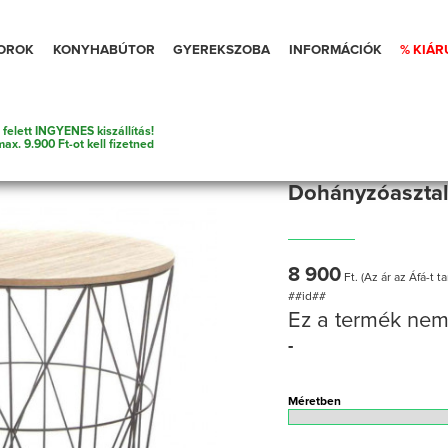
OROK
KONYHABÚTOR
GYEREKSZOBA
INFORMÁCIÓK
% KIÁR
 felett INGYENES kiszállítás!
max. 9.900 Ft-ot kell fizetned
Dohányzóaszta
8 900
Ft. (Az ár az Áfá-t t
##id##
Ez a termék nem
-
Méretben