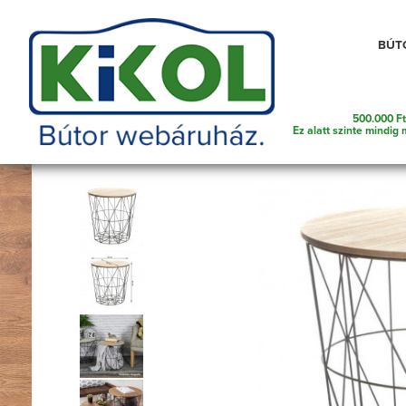
Telefonszám amin szükség esetén kereshetünk
BÚT
500.000 Ft
Dohányzóasztal
Főoldal
Bútorok
Asztalok
Ez alatt szinte mindig 