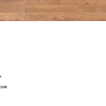
k
ciók