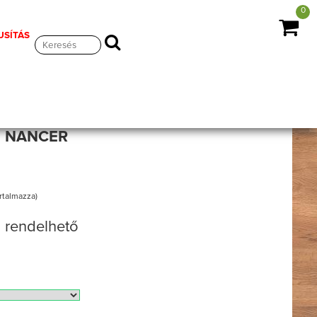
0
USÍTÁS
l NANCER
artalmazza)
 rendelhető