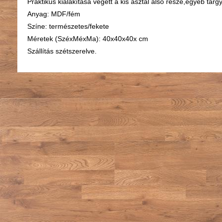
Praktikus kialakítása végett a kis asztal alsó része,egyéb tárg
Anyag: MDF/fém
Színe: természetes/fekete
Méretek (SzéxMéxMa): 40x40x40x cm
Szállítás szétszerelve.