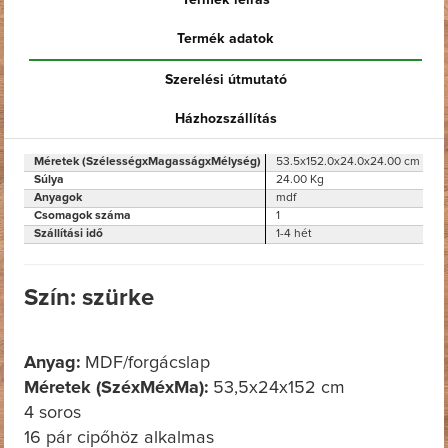
Termék leírás
Termék adatok
Szerelési útmutató
Házhozszállítás
Méretek (SzélességxMagasságxMélység)
53.5x152.0x24.0x24.00 cm
Súlya
24.00 Kg
Anyagok
mdf
Csomagok száma
1
Szállítási idő
1-4 hét
Szín: szürke
Anyag:
MDF/forgácslap
Méretek (SzéxMéxMa):
53,5x24x152 cm
4 soros
16 pár cipőhöz alkalmas