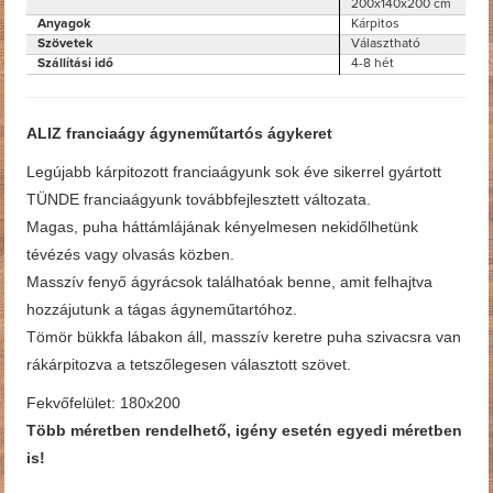
200x140x200 cm
Anyagok
Kárpitos
Szövetek
Választható
Szállítási idő
4-8 hét
ALIZ franciaágy ágyneműtartós ágykeret
Legújabb kárpitozott franciaágyunk sok éve sikerrel gyártott
TÜNDE franciaágyunk továbbfejlesztett változata.
Magas, puha háttámlájának kényelmesen nekidőlhetünk
tévézés vagy olvasás közben.
Masszív fenyő ágyrácsok találhatóak benne, amit felhajtva
hozzájutunk a tágas ágyneműtartóhoz.
Tömör bükkfa lábakon áll, masszív keretre puha szivacsra van
rákárpitozva a tetszőlegesen választott szövet.
Fekvőfelület: 180x200
Több méretben rendelhető, igény esetén egyedi méretben
is!