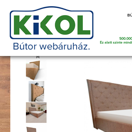
Telefonszám amin szükség esetén kereshetünk
B
500.000
Franciaágy
Főoldal
Bútorok
Ágyak
Ez alatt szinte mind