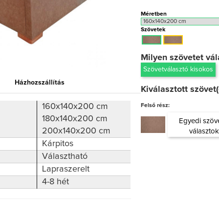
Méretben
Szövetek
Milyen szövetet vá
Szövetválasztó kisokos
Házhozszállítás
Kiválasztott szövet(
160x140x200 cm
Felső rész:
180x140x200 cm
Egyedi szöv
200x140x200 cm
választo
Kárpitos
Választható
Lapraszerelt
4-8 hét