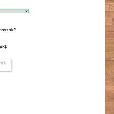
lasszak?
ek):
etet
k