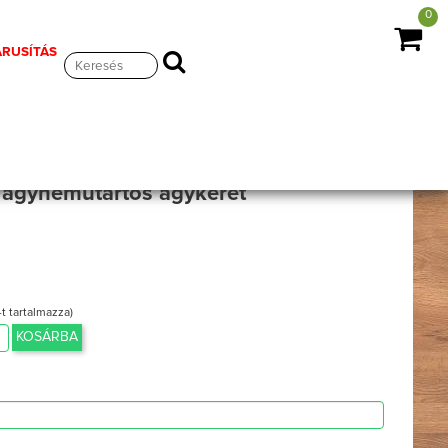
0
ÁRUSÍTÁS
 ágyneműtartós ágykeret
-t tartalmazza)
KOSÁRBA