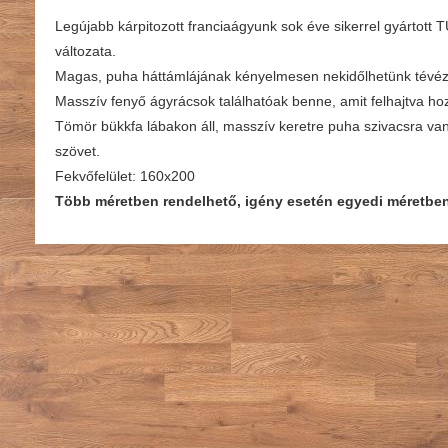
Legújabb kárpitozott franciaágyunk sok éve sikerrel gyártott 
változata.
Magas, puha háttámlájának kényelmesen nekidőlhetünk tévéz
Masszív fenyő ágyrácsok találhatóak benne, amit felhajtva h
Tömör bükkfa lábakon áll, masszív keretre puha szivacsra van
szövet.
Fekvőfelület: 160x200
Több méretben rendelhető, igény esetén egyedi méretben