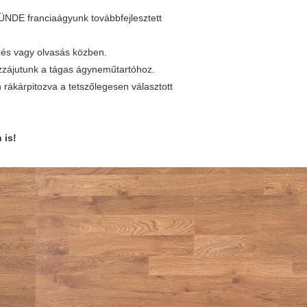
TÜNDE franciaágyunk továbbfejlesztett
és vagy olvasás közben.
ozzájutunk a tágas ágyneműtartóhoz.
 rákárpitozva a tetszőlegesen választott
 is!