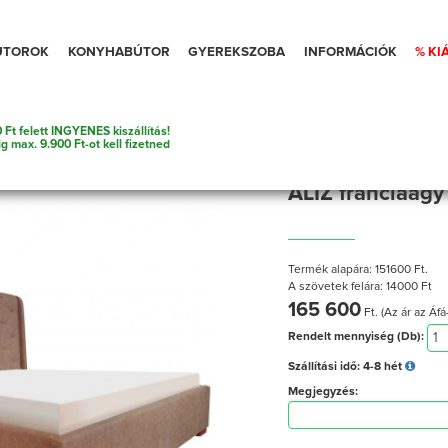
ÚTOROK
KONYHABÚTOR
GYEREKSZOBA
INFORMÁCIÓK
% KI
 Ft felett INGYENES kiszállítás!
ig max. 9.900 Ft-ot kell fizetned
ALIZ franciaágy
Termék alapára: 151600 Ft.
A szövetek felára: 14000 Ft
165 600
Ft. (Az ár az Áfá
Rendelt mennyiség (Db):
Szállítási idő:
4-8 hét
Megjegyzés: