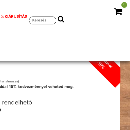
0
% KIÁRUSÍTÁS
Kuponnal
y, fehér/természetes, KOEN TYP 3
-15%
 tartalmazza)
ddal
15%
kedvezménnyel veheted meg.
 rendelhető
ő