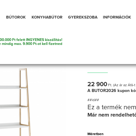
BÚTOROK
KONYHABÚTOR
GYEREKSZOBA
INFORMÁCIÓK
00.000 Ft felett INGYENES kiszállítás!
crendszer
e mindig max. 9.900 Ft-ot kell fizetned
5 polcos állván
22 900
Ft. (Az ár az Áfá-t
A BUTOR2026 kupon kó
##id##
Ez a termék nem
Már nem rendelhet
Méretben