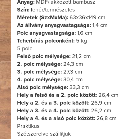
Anyag:
MDF/lakkozott bambusz
Szín:
fehér/természetes
Méretek (SzxMxMa):
63x36x149 cm
Az állvány anyagvastagsága:
1,4 cm
Polc anyagvastagsága:
1,6 cm
Teherbírás polconként:
5 kg
5 polc
Felső polc mélysége:
21,2 cm
2. polc mélysége:
24,3 cm
3. polc mélysége:
27,3 cm
4. polc mélysége:
30,4 cm
Alsó polc mélysége:
33,3 cm
Hely a felső és a 2. polc között:
26,4 cm
Hely a 2. és a 3. polc között:
26,9 cm
Hely a 3. és a 4. polc között:
26,2 cm
Hely a 4. és a alsó polc között:
26,8 cm
Praktikus
Szétszerelve szállítjuk