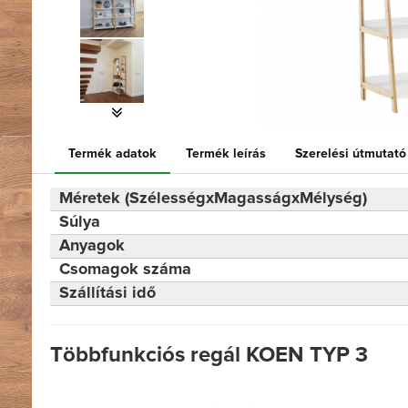
Termék adatok
Termék leírás
Szerelési útmutató
Méretek (SzélességxMagasságxMélység)
Súlya
Anyagok
Csomagok száma
Szállítási idő
Többfunkciós regál KOEN TYP 3