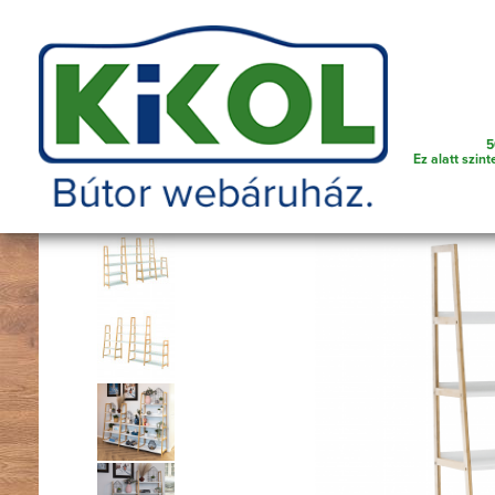
Telefonszám amin szükség esetén kereshetünk
5
Polc és Pol
Főoldal
Bútorok
Nappali bútor
Ez alatt szint