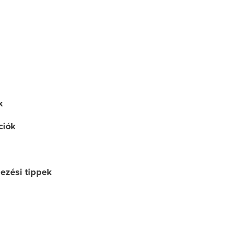
k
ciók
dezési tippek